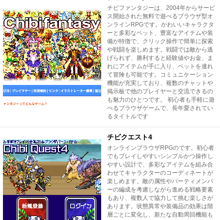
チビファンタジーは、2004年からサービ
ス開始された無料で遊べるブラウザ型オ
ンラインRPGです。かわいいキャラクタ
ーと多彩なペット、豊富なアイテムや装
備が特徴で、クリック操作で簡単に探索
や戦闘を楽しめます。戦闘では敵から逃
げられず、勝利すると経験値やお金、ま
れにアイテムが手に入り、ペットを連れ
て冒険も可能です。コミュニケーション
機能が充実しており、複数のチャットや
掲示板で他のプレイヤーと交流できるの
も魅力のひとつです。 初心者も手軽に遊
べるブラウザゲームで、長年愛されてい
るタイトルです
チビクエスト4
オンラインブラウザRPGのです。初心者
でもプレイしやすいシンプルかつ操作し
やすい設計で、多彩なアイテムを組み合
わせてキャラクターのコーディネートが
楽しめます。敵の属性やパーティメンバ
ーの編成を考慮しながら進める戦略要素
もあり、複数人で協力して挑む楽しさが
あります。状態異常や装備品の効果は階
層ごとに変化し、新たな自動周回機能も