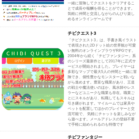
一緒に冒険してクエストをクリアするこ
とで成長や報酬を得ることができます。
気軽に仲間と交流しながらのんびり楽し
めるオンラインゲームです
チビクエスト3
「チビクエスト3」は、手書き風イラスト
で表現された2Dドット絵の世界観が可愛
い無料のオンラインブラウザRPGです。
2004年から続く「チビファンタジー」系
のシリーズ最新作として2017年に正式サ
ービスが開始されました。プレイヤーは
多彩なマップで最大5人の仲間と一緒に冒
険でき、個性豊かなモンスターと戦いな
がら進めます。豊富な職業があり、王道
の戦士や魔法使いのほか、風水師やレス
ラーなどユニークな職業も存在。職業ご
とにスキルがあり、転職してもスキルは
引き継がれます。マイルームでは家具や
ペットを配置してほかのプレイヤーと交
流可能で、 気軽にチャットを楽しみなが
ら遊べます。メールアドレスの登録不要
で手軽に始められるのも特徴です
チビファンタジー