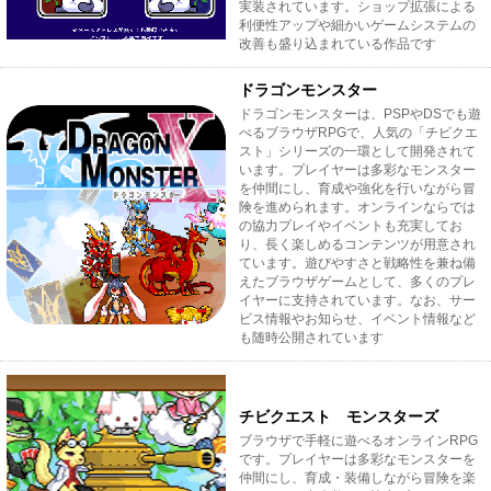
実装されています。ショップ拡張による
利便性アップや細かいゲームシステムの
改善も盛り込まれている作品です
ドラゴンモンスター
ドラゴンモンスターは、PSPやDSでも遊
べるブラウザRPGで、人気の「チビクエ
スト」シリーズの一環として開発されて
います。プレイヤーは多彩なモンスター
を仲間にし、育成や強化を行いながら冒
険を進められます。オンラインならでは
の協力プレイやイベントも充実してお
り、長く楽しめるコンテンツが用意され
ています。遊びやすさと戦略性を兼ね備
えたブラウザゲームとして、多くのプレ
イヤーに支持されています。なお、サー
ビス情報やお知らせ、イベント情報など
も随時公開されています
チビクエスト モンスターズ
ブラウザで手軽に遊べるオンラインRPG
です。プレイヤーは多彩なモンスターを
仲間にし、育成・装備しながら冒険を楽