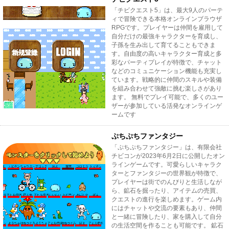
「チビクエスト5」は、最大9人のパーテ
ィで冒険できる本格オンラインブラウザ
RPGです。プレイヤーは仲間を雇用して
自分だけの最強キャラクターを育成し、
子孫を生み出して育てることもできま
す。自由度の高いキャラクター育成と多
彩なパーティプレイが特徴で、チャット
などのコミュニケーション機能も充実し
ています。戦略的に仲間のスキルや装備
を組み合わせて強敵に挑む楽しさがあり
ます。 無料でプレイ可能で、多くのユー
ザーが参加している活発なオンラインゲ
ームです
ぷちぷちファンタジー
「ぷちぷちファンタジー」は、有限会社
チビコンが2023年6月2日に公開したオン
ラインゲームです。可愛らしいキャラク
ターとファンタジーの世界観が特徴で、
プレイヤーは街でのんびりと生活しなが
ら、鉱石を掘ったり、アイテムの売買、
クエストの進行を楽しめます。ゲーム内
にはチャットや交流の要素もあり、仲間
と一緒に冒険したり、家を購入して自分
の生活空間を作ることも可能です。 鉱石