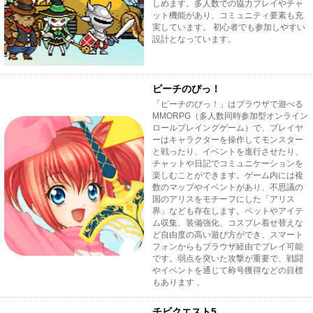
しめます。多人数での協力プレイやチャ
ット機能があり、コミュニティ要素も充
実しています。 初心者でも参加しやすい
設計となっています。
ピーチのぴっ！
「ピーチのぴっ！」はブラウザで遊べる
MMORPG（多人数同時参加型オンライン
ロールプレイングゲーム）で、プレイヤ
ーはキャラクターを操作してモンスター
と戦ったり、イベントを進行させたり、
チャットや日記でコミュニケーションを
楽しむことができます。ゲーム内には複
数のマップやイベントがあり、不思議の
国のアリスをモチーフにした「アリス
界」なども存在します。ペットやアイテ
ム収集、装備強化、コスプレ着せ替えな
ど自由度の高い遊び方ができ、スマート
フォンからもブラウザ経由でプレイ可能
です。弱点を突いた攻撃が重要で、戦闘
やイベントを通じて称号獲得などの目標
もあります 。
チビクエスト5