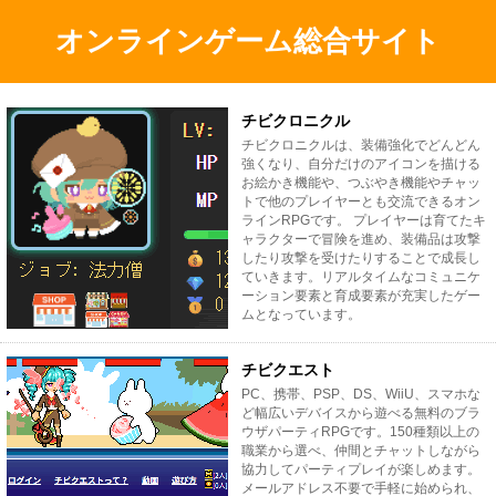
オンラインゲーム総合サイト
チビクロニクル
チビクロニクルは、装備強化でどんどん
強くなり、自分だけのアイコンを描ける
お絵かき機能や、つぶやき機能やチャッ
トで他のプレイヤーとも交流できるオン
ラインRPGです。 プレイヤーは育てたキ
ャラクターで冒険を進め、装備品は攻撃
したり攻撃を受けたりすることで成長し
ていきます。リアルタイムなコミュニケ
ーション要素と育成要素が充実したゲー
ムとなっています。
チビクエスト
PC、携帯、PSP、DS、WiiU、スマホな
ど幅広いデバイスから遊べる無料のブラ
ウザパーティRPGです。150種類以上の
職業から選べ、仲間とチャットしながら
協力してパーティプレイが楽しめます。
メールアドレス不要で手軽に始められ、