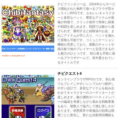
チビファンタジーは、2004年からサービ
ス開始された無料で遊べるブラウザ型オ
ンラインRPGです。かわいいキャラクタ
ーと多彩なペット、豊富なアイテムや装
備が特徴で、クリック操作で簡単に探索
や戦闘を楽しめます。戦闘では敵から逃
げられず、勝利すると経験値やお金、ま
れにアイテムが手に入り、ペットを連れ
て冒険も可能です。コミュニケーション
機能が充実しており、複数のチャットや
掲示板で他のプレイヤーと交流できるの
も魅力のひとつです。 初心者も手軽に遊
べるブラウザゲームで、長年愛されてい
るタイトルです
チビクエスト4
オンラインブラウザRPGのです。初心者
でもプレイしやすいシンプルかつ操作し
やすい設計で、多彩なアイテムを組み合
わせてキャラクターのコーディネートが
楽しめます。敵の属性やパーティメンバ
ーの編成を考慮しながら進める戦略要素
もあり、複数人で協力して挑む楽しさが
あります。状態異常や装備品の効果は階
層ごとに変化し、新たな自動周回機能も