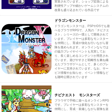
実装されています。ショップ拡張による
利便性アップや細かいゲームシステムの
改善も盛り込まれている作品です
ドラゴンモンスター
ドラゴンモンスターは、PSPやDSでも遊
べるブラウザRPGで、人気の「チビクエ
スト」シリーズの一環として開発されて
います。プレイヤーは多彩なモンスター
を仲間にし、育成や強化を行いながら冒
険を進められます。オンラインならでは
の協力プレイやイベントも充実してお
り、長く楽しめるコンテンツが用意され
ています。遊びやすさと戦略性を兼ね備
えたブラウザゲームとして、多くのプレ
イヤーに支持されています。なお、サー
ビス情報やお知らせ、イベント情報など
も随時公開されています
チビクエスト モンスターズ
ブラウザで手軽に遊べるオンラインRPG
です。プレイヤーは多彩なモンスターを
仲間にし、育成・装備しながら冒険を楽