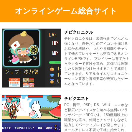
オンラインゲーム総合サイト
チビクロニクル
チビクロニクルは、装備強化でどんどん
強くなり、自分だけのアイコンを描ける
お絵かき機能や、つぶやき機能やチャッ
トで他のプレイヤーとも交流できるオン
ラインRPGです。 プレイヤーは育てたキ
ャラクターで冒険を進め、装備品は攻撃
したり攻撃を受けたりすることで成長し
ていきます。リアルタイムなコミュニケ
ーション要素と育成要素が充実したゲー
ムとなっています。
チビクエスト
PC、携帯、PSP、DS、WiiU、スマホな
ど幅広いデバイスから遊べる無料のブラ
ウザパーティRPGです。150種類以上の
職業から選べ、仲間とチャットしながら
協力してパーティプレイが楽しめます。
メールアドレス不要で手軽に始められ、