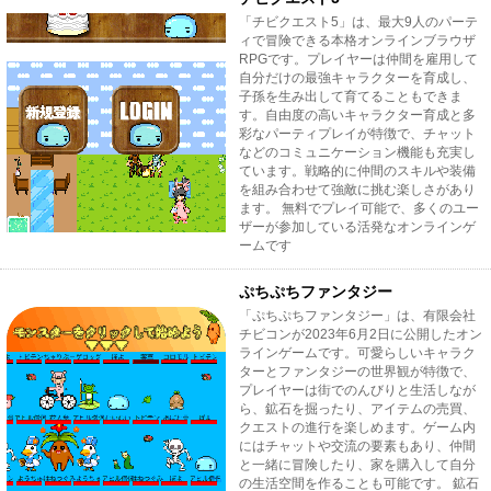
「チビクエスト5」は、最大9人のパーテ
ィで冒険できる本格オンラインブラウザ
RPGです。プレイヤーは仲間を雇用して
自分だけの最強キャラクターを育成し、
子孫を生み出して育てることもできま
す。自由度の高いキャラクター育成と多
彩なパーティプレイが特徴で、チャット
などのコミュニケーション機能も充実し
ています。戦略的に仲間のスキルや装備
を組み合わせて強敵に挑む楽しさがあり
ます。 無料でプレイ可能で、多くのユー
ザーが参加している活発なオンラインゲ
ームです
ぷちぷちファンタジー
「ぷちぷちファンタジー」は、有限会社
チビコンが2023年6月2日に公開したオン
ラインゲームです。可愛らしいキャラク
ターとファンタジーの世界観が特徴で、
プレイヤーは街でのんびりと生活しなが
ら、鉱石を掘ったり、アイテムの売買、
クエストの進行を楽しめます。ゲーム内
にはチャットや交流の要素もあり、仲間
と一緒に冒険したり、家を購入して自分
の生活空間を作ることも可能です。 鉱石