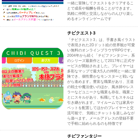
一緒に冒険してクエストをクリアするこ
とで成長や報酬を得ることができます。
気軽に仲間と交流しながらのんびり楽し
めるオンラインゲームです
チビクエスト3
「チビクエスト3」は、手書き風イラスト
で表現された2Dドット絵の世界観が可愛
い無料のオンラインブラウザRPGです。
2004年から続く「チビファンタジー」系
のシリーズ最新作として2017年に正式サ
ービスが開始されました。プレイヤーは
多彩なマップで最大5人の仲間と一緒に冒
険でき、個性豊かなモンスターと戦いな
がら進めます。豊富な職業があり、王道
の戦士や魔法使いのほか、風水師やレス
ラーなどユニークな職業も存在。職業ご
とにスキルがあり、転職してもスキルは
引き継がれます。マイルームでは家具や
ペットを配置してほかのプレイヤーと交
流可能で、 気軽にチャットを楽しみなが
ら遊べます。メールアドレスの登録不要
で手軽に始められるのも特徴です
チビファンタジー