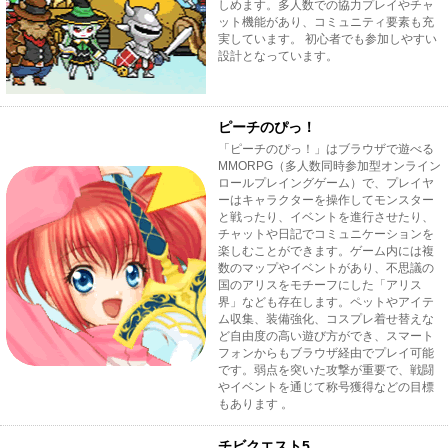
しめます。多人数での協力プレイやチャ
ット機能があり、コミュニティ要素も充
実しています。 初心者でも参加しやすい
設計となっています。
ピーチのぴっ！
「ピーチのぴっ！」はブラウザで遊べる
MMORPG（多人数同時参加型オンライン
ロールプレイングゲーム）で、プレイヤ
ーはキャラクターを操作してモンスター
と戦ったり、イベントを進行させたり、
チャットや日記でコミュニケーションを
楽しむことができます。ゲーム内には複
数のマップやイベントがあり、不思議の
国のアリスをモチーフにした「アリス
界」なども存在します。ペットやアイテ
ム収集、装備強化、コスプレ着せ替えな
ど自由度の高い遊び方ができ、スマート
フォンからもブラウザ経由でプレイ可能
です。弱点を突いた攻撃が重要で、戦闘
やイベントを通じて称号獲得などの目標
もあります 。
チビクエスト5