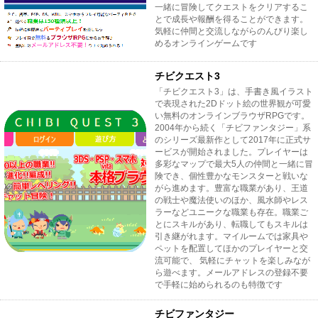
一緒に冒険してクエストをクリアするこ
とで成長や報酬を得ることができます。
気軽に仲間と交流しながらのんびり楽し
めるオンラインゲームです
チビクエスト3
「チビクエスト3」は、手書き風イラスト
で表現された2Dドット絵の世界観が可愛
い無料のオンラインブラウザRPGです。
2004年から続く「チビファンタジー」系
のシリーズ最新作として2017年に正式サ
ービスが開始されました。プレイヤーは
多彩なマップで最大5人の仲間と一緒に冒
険でき、個性豊かなモンスターと戦いな
がら進めます。豊富な職業があり、王道
の戦士や魔法使いのほか、風水師やレス
ラーなどユニークな職業も存在。職業ご
とにスキルがあり、転職してもスキルは
引き継がれます。マイルームでは家具や
ペットを配置してほかのプレイヤーと交
流可能で、 気軽にチャットを楽しみなが
ら遊べます。メールアドレスの登録不要
で手軽に始められるのも特徴です
チビファンタジー