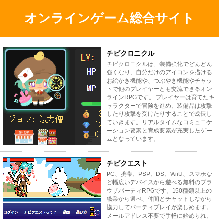
オンラインゲーム総合サイト
チビクロニクル
チビクロニクルは、装備強化でどんどん
強くなり、自分だけのアイコンを描ける
お絵かき機能や、つぶやき機能やチャッ
トで他のプレイヤーとも交流できるオン
ラインRPGです。 プレイヤーは育てたキ
ャラクターで冒険を進め、装備品は攻撃
したり攻撃を受けたりすることで成長し
ていきます。リアルタイムなコミュニケ
ーション要素と育成要素が充実したゲー
ムとなっています。
チビクエスト
PC、携帯、PSP、DS、WiiU、スマホな
ど幅広いデバイスから遊べる無料のブラ
ウザパーティRPGです。150種類以上の
職業から選べ、仲間とチャットしながら
協力してパーティプレイが楽しめます。
メールアドレス不要で手軽に始められ、