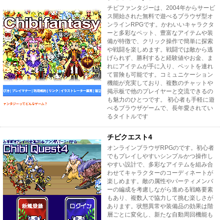
チビファンタジーは、2004年からサービ
ス開始された無料で遊べるブラウザ型オ
ンラインRPGです。かわいいキャラクタ
ーと多彩なペット、豊富なアイテムや装
備が特徴で、クリック操作で簡単に探索
や戦闘を楽しめます。戦闘では敵から逃
げられず、勝利すると経験値やお金、ま
れにアイテムが手に入り、ペットを連れ
て冒険も可能です。コミュニケーション
機能が充実しており、複数のチャットや
掲示板で他のプレイヤーと交流できるの
も魅力のひとつです。 初心者も手軽に遊
べるブラウザゲームで、長年愛されてい
るタイトルです
チビクエスト4
オンラインブラウザRPGのです。初心者
でもプレイしやすいシンプルかつ操作し
やすい設計で、多彩なアイテムを組み合
わせてキャラクターのコーディネートが
楽しめます。敵の属性やパーティメンバ
ーの編成を考慮しながら進める戦略要素
もあり、複数人で協力して挑む楽しさが
あります。状態異常や装備品の効果は階
層ごとに変化し、新たな自動周回機能も