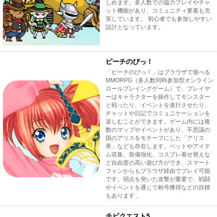
しめます。多人数での協力プレイやチャ
ット機能があり、コミュニティ要素も充
実しています。 初心者でも参加しやすい
設計となっています。
ピーチのぴっ！
「ピーチのぴっ！」はブラウザで遊べる
MMORPG（多人数同時参加型オンライン
ロールプレイングゲーム）で、プレイヤ
ーはキャラクターを操作してモンスター
と戦ったり、イベントを進行させたり、
チャットや日記でコミュニケーションを
楽しむことができます。ゲーム内には複
数のマップやイベントがあり、不思議の
国のアリスをモチーフにした「アリス
界」なども存在します。ペットやアイテ
ム収集、装備強化、コスプレ着せ替えな
ど自由度の高い遊び方ができ、スマート
フォンからもブラウザ経由でプレイ可能
です。弱点を突いた攻撃が重要で、戦闘
やイベントを通じて称号獲得などの目標
もあります 。
チビクエスト5