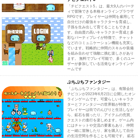
「チビクエスト5」は、最大9人のパーテ
ィで冒険できる本格オンラインブラウザ
RPGです。プレイヤーは仲間を雇用して
自分だけの最強キャラクターを育成し、
子孫を生み出して育てることもできま
す。自由度の高いキャラクター育成と多
彩なパーティプレイが特徴で、チャット
などのコミュニケーション機能も充実し
ています。戦略的に仲間のスキルや装備
を組み合わせて強敵に挑む楽しさがあり
ます。 無料でプレイ可能で、多くのユー
ザーが参加している活発なオンラインゲ
ームです
ぷちぷちファンタジー
「ぷちぷちファンタジー」は、有限会社
チビコンが2023年6月2日に公開したオン
ラインゲームです。可愛らしいキャラク
ターとファンタジーの世界観が特徴で、
プレイヤーは街でのんびりと生活しなが
ら、鉱石を掘ったり、アイテムの売買、
クエストの進行を楽しめます。ゲーム内
にはチャットや交流の要素もあり、仲間
と一緒に冒険したり、家を購入して自分
の生活空間を作ることも可能です。 鉱石