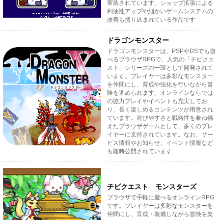
実装されています。ショップ拡張による
利便性アップや細かいゲームシステムの
改善も盛り込まれている作品です
ドラゴンモンスター
ドラゴンモンスターは、PSPやDSでも遊
べるブラウザRPGで、人気の「チビクエ
スト」シリーズの一環として開発されて
います。プレイヤーは多彩なモンスター
を仲間にし、育成や強化を行いながら冒
険を進められます。オンラインならでは
の協力プレイやイベントも充実してお
り、長く楽しめるコンテンツが用意され
ています。遊びやすさと戦略性を兼ね備
えたブラウザゲームとして、多くのプレ
イヤーに支持されています。なお、サー
ビス情報やお知らせ、イベント情報など
も随時公開されています
チビクエスト モンスターズ
ブラウザで手軽に遊べるオンラインRPG
です。プレイヤーは多彩なモンスターを
仲間にし、育成・装備しながら冒険を楽