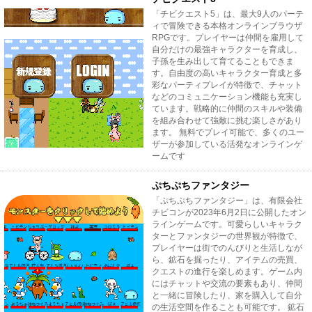
「チビクエスト5」は、最大9人のパーテ
ィで冒険できる本格オンラインブラウザ
RPGです。プレイヤーは仲間を雇用して
自分だけの最強キャラクターを育成し、
子孫を生み出して育てることもできま
す。自由度の高いキャラクター育成と多
彩なパーティプレイが特徴で、チャット
などのコミュニケーション機能も充実し
ています。戦略的に仲間のスキルや装備
を組み合わせて強敵に挑む楽しさがあり
ます。 無料でプレイ可能で、多くのユー
ザーが参加している活発なオンラインゲ
ームです
ぷちぷちファンタジー
「ぷちぷちファンタジー」は、有限会社
チビコンが2023年6月2日に公開したオン
ラインゲームです。可愛らしいキャラク
ターとファンタジーの世界観が特徴で、
プレイヤーは街でのんびりと生活しなが
ら、鉱石を掘ったり、アイテムの売買、
クエストの進行を楽しめます。ゲーム内
にはチャットや交流の要素もあり、仲間
と一緒に冒険したり、家を購入して自分
の生活空間を作ることも可能です。 鉱石