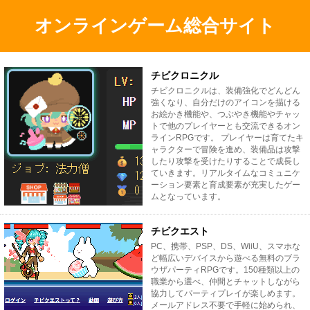
オンラインゲーム総合サイト
チビクロニクル
チビクロニクルは、装備強化でどんどん
強くなり、自分だけのアイコンを描ける
お絵かき機能や、つぶやき機能やチャッ
トで他のプレイヤーとも交流できるオン
ラインRPGです。 プレイヤーは育てたキ
ャラクターで冒険を進め、装備品は攻撃
したり攻撃を受けたりすることで成長し
ていきます。リアルタイムなコミュニケ
ーション要素と育成要素が充実したゲー
ムとなっています。
チビクエスト
PC、携帯、PSP、DS、WiiU、スマホな
ど幅広いデバイスから遊べる無料のブラ
ウザパーティRPGです。150種類以上の
職業から選べ、仲間とチャットしながら
協力してパーティプレイが楽しめます。
メールアドレス不要で手軽に始められ、