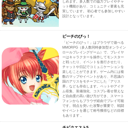
しめます。多人数での協力プレイやチャ
ット機能があり、コミュニティ要素も充
実しています。 初心者でも参加しやすい
設計となっています。
ピーチのぴっ！
「ピーチのぴっ！」はブラウザで遊べる
MMORPG（多人数同時参加型オンライン
ロールプレイングゲーム）で、プレイヤ
ーはキャラクターを操作してモンスター
と戦ったり、イベントを進行させたり、
チャットや日記でコミュニケーションを
楽しむことができます。ゲーム内には複
数のマップやイベントがあり、不思議の
国のアリスをモチーフにした「アリス
界」なども存在します。ペットやアイテ
ム収集、装備強化、コスプレ着せ替えな
ど自由度の高い遊び方ができ、スマート
フォンからもブラウザ経由でプレイ可能
です。弱点を突いた攻撃が重要で、戦闘
やイベントを通じて称号獲得などの目標
もあります 。
チビクエスト5