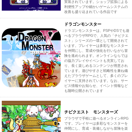
実装されています。ショップ拡張による
利便性アップや細かいゲームシステムの
改善も盛り込まれている作品です
ドラゴンモンスター
ドラゴンモンスターは、PSPやDSでも遊
べるブラウザRPGで、人気の「チビクエ
スト」シリーズの一環として開発されて
います。プレイヤーは多彩なモンスター
を仲間にし、育成や強化を行いながら冒
険を進められます。オンラインならでは
の協力プレイやイベントも充実してお
り、長く楽しめるコンテンツが用意され
ています。遊びやすさと戦略性を兼ね備
えたブラウザゲームとして、多くのプレ
イヤーに支持されています。なお、サー
ビス情報やお知らせ、イベント情報など
も随時公開されています
チビクエスト モンスターズ
ブラウザで手軽に遊べるオンラインRPG
です。プレイヤーは多彩なモンスターを
仲間にし、育成・装備しながら冒険を楽