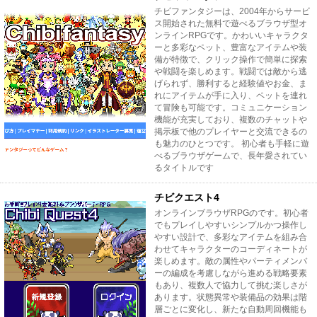
チビファンタジーは、2004年からサービ
ス開始された無料で遊べるブラウザ型オ
ンラインRPGです。かわいいキャラクタ
ーと多彩なペット、豊富なアイテムや装
備が特徴で、クリック操作で簡単に探索
や戦闘を楽しめます。戦闘では敵から逃
げられず、勝利すると経験値やお金、ま
れにアイテムが手に入り、ペットを連れ
て冒険も可能です。コミュニケーション
機能が充実しており、複数のチャットや
掲示板で他のプレイヤーと交流できるの
も魅力のひとつです。 初心者も手軽に遊
べるブラウザゲームで、長年愛されてい
るタイトルです
チビクエスト4
オンラインブラウザRPGのです。初心者
でもプレイしやすいシンプルかつ操作し
やすい設計で、多彩なアイテムを組み合
わせてキャラクターのコーディネートが
楽しめます。敵の属性やパーティメンバ
ーの編成を考慮しながら進める戦略要素
もあり、複数人で協力して挑む楽しさが
あります。状態異常や装備品の効果は階
層ごとに変化し、新たな自動周回機能も