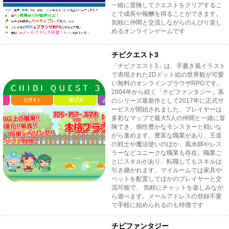
一緒に冒険してクエストをクリアするこ
とで成長や報酬を得ることができます。
気軽に仲間と交流しながらのんびり楽し
めるオンラインゲームです
チビクエスト3
「チビクエスト3」は、手書き風イラスト
で表現された2Dドット絵の世界観が可愛
い無料のオンラインブラウザRPGです。
2004年から続く「チビファンタジー」系
のシリーズ最新作として2017年に正式サ
ービスが開始されました。プレイヤーは
多彩なマップで最大5人の仲間と一緒に冒
険でき、個性豊かなモンスターと戦いな
がら進めます。豊富な職業があり、王道
の戦士や魔法使いのほか、風水師やレス
ラーなどユニークな職業も存在。職業ご
とにスキルがあり、転職してもスキルは
引き継がれます。マイルームでは家具や
ペットを配置してほかのプレイヤーと交
流可能で、 気軽にチャットを楽しみなが
ら遊べます。メールアドレスの登録不要
で手軽に始められるのも特徴です
チビファンタジー