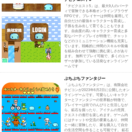
「チビクエスト5」は、最大9人のパーテ
ィで冒険できる本格オンラインブラウザ
RPGです。プレイヤーは仲間を雇用して
自分だけの最強キャラクターを育成し、
子孫を生み出して育てることもできま
す。自由度の高いキャラクター育成と多
彩なパーティプレイが特徴で、チャット
などのコミュニケーション機能も充実し
ています。戦略的に仲間のスキルや装備
を組み合わせて強敵に挑む楽しさがあり
ます。 無料でプレイ可能で、多くのユー
ザーが参加している活発なオンラインゲ
ームです
ぷちぷちファンタジー
「ぷちぷちファンタジー」は、有限会社
チビコンが2023年6月2日に公開したオン
ラインゲームです。可愛らしいキャラク
ターとファンタジーの世界観が特徴で、
プレイヤーは街でのんびりと生活しなが
ら、鉱石を掘ったり、アイテムの売買、
クエストの進行を楽しめます。ゲーム内
にはチャットや交流の要素もあり、仲間
と一緒に冒険したり、家を購入して自分
の生活空間を作ることも可能です。 鉱石