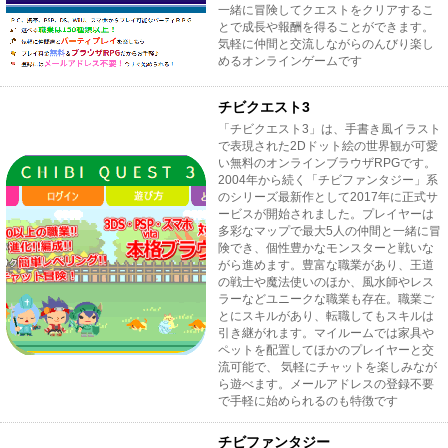
一緒に冒険してクエストをクリアするこ
とで成長や報酬を得ることができます。
気軽に仲間と交流しながらのんびり楽し
めるオンラインゲームです
チビクエスト3
「チビクエスト3」は、手書き風イラスト
で表現された2Dドット絵の世界観が可愛
い無料のオンラインブラウザRPGです。
2004年から続く「チビファンタジー」系
のシリーズ最新作として2017年に正式サ
ービスが開始されました。プレイヤーは
多彩なマップで最大5人の仲間と一緒に冒
険でき、個性豊かなモンスターと戦いな
がら進めます。豊富な職業があり、王道
の戦士や魔法使いのほか、風水師やレス
ラーなどユニークな職業も存在。職業ご
とにスキルがあり、転職してもスキルは
引き継がれます。マイルームでは家具や
ペットを配置してほかのプレイヤーと交
流可能で、 気軽にチャットを楽しみなが
ら遊べます。メールアドレスの登録不要
で手軽に始められるのも特徴です
チビファンタジー