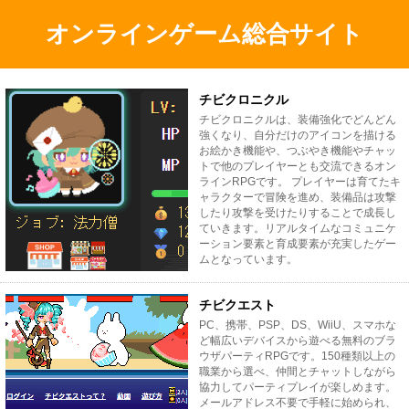
オンラインゲーム総合サイト
チビクロニクル
チビクロニクルは、装備強化でどんどん
強くなり、自分だけのアイコンを描ける
お絵かき機能や、つぶやき機能やチャッ
トで他のプレイヤーとも交流できるオン
ラインRPGです。 プレイヤーは育てたキ
ャラクターで冒険を進め、装備品は攻撃
したり攻撃を受けたりすることで成長し
ていきます。リアルタイムなコミュニケ
ーション要素と育成要素が充実したゲー
ムとなっています。
チビクエスト
PC、携帯、PSP、DS、WiiU、スマホな
ど幅広いデバイスから遊べる無料のブラ
ウザパーティRPGです。150種類以上の
職業から選べ、仲間とチャットしながら
協力してパーティプレイが楽しめます。
メールアドレス不要で手軽に始められ、