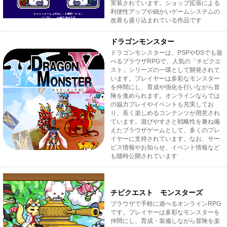
実装されています。ショップ拡張による
利便性アップや細かいゲームシステムの
改善も盛り込まれている作品です
ドラゴンモンスター
ドラゴンモンスターは、PSPやDSでも遊
べるブラウザRPGで、人気の「チビクエ
スト」シリーズの一環として開発されて
います。プレイヤーは多彩なモンスター
を仲間にし、育成や強化を行いながら冒
険を進められます。オンラインならでは
の協力プレイやイベントも充実してお
り、長く楽しめるコンテンツが用意され
ています。遊びやすさと戦略性を兼ね備
えたブラウザゲームとして、多くのプレ
イヤーに支持されています。なお、サー
ビス情報やお知らせ、イベント情報など
も随時公開されています
チビクエスト モンスターズ
ブラウザで手軽に遊べるオンラインRPG
です。プレイヤーは多彩なモンスターを
仲間にし、育成・装備しながら冒険を楽