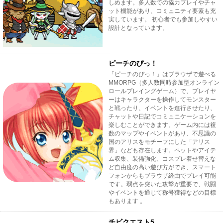
しめます。多人数での協力プレイやチャ
ット機能があり、コミュニティ要素も充
実しています。 初心者でも参加しやすい
設計となっています。
ピーチのぴっ！
「ピーチのぴっ！」はブラウザで遊べる
MMORPG（多人数同時参加型オンライン
ロールプレイングゲーム）で、プレイヤ
ーはキャラクターを操作してモンスター
と戦ったり、イベントを進行させたり、
チャットや日記でコミュニケーションを
楽しむことができます。ゲーム内には複
数のマップやイベントがあり、不思議の
国のアリスをモチーフにした「アリス
界」なども存在します。ペットやアイテ
ム収集、装備強化、コスプレ着せ替えな
ど自由度の高い遊び方ができ、スマート
フォンからもブラウザ経由でプレイ可能
です。弱点を突いた攻撃が重要で、戦闘
やイベントを通じて称号獲得などの目標
もあります 。
チビクエスト5