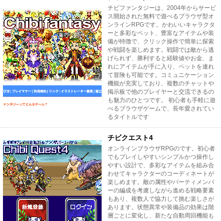
チビファンタジーは、2004年からサービ
ス開始された無料で遊べるブラウザ型オ
ンラインRPGです。かわいいキャラクタ
ーと多彩なペット、豊富なアイテムや装
備が特徴で、クリック操作で簡単に探索
や戦闘を楽しめます。戦闘では敵から逃
げられず、勝利すると経験値やお金、ま
れにアイテムが手に入り、ペットを連れ
て冒険も可能です。コミュニケーション
機能が充実しており、複数のチャットや
掲示板で他のプレイヤーと交流できるの
も魅力のひとつです。 初心者も手軽に遊
べるブラウザゲームで、長年愛されてい
るタイトルです
チビクエスト4
オンラインブラウザRPGのです。初心者
でもプレイしやすいシンプルかつ操作し
やすい設計で、多彩なアイテムを組み合
わせてキャラクターのコーディネートが
楽しめます。敵の属性やパーティメンバ
ーの編成を考慮しながら進める戦略要素
もあり、複数人で協力して挑む楽しさが
あります。状態異常や装備品の効果は階
層ごとに変化し、新たな自動周回機能も