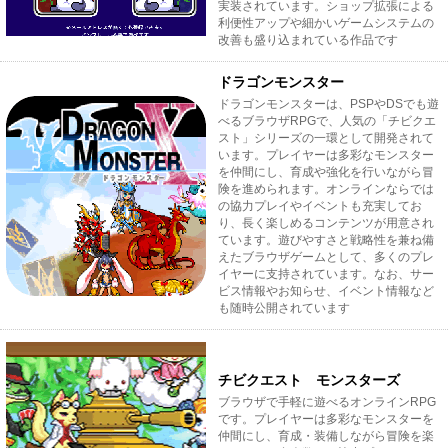
実装されています。ショップ拡張による
利便性アップや細かいゲームシステムの
改善も盛り込まれている作品です
ドラゴンモンスター
ドラゴンモンスターは、PSPやDSでも遊
べるブラウザRPGで、人気の「チビクエ
スト」シリーズの一環として開発されて
います。プレイヤーは多彩なモンスター
を仲間にし、育成や強化を行いながら冒
険を進められます。オンラインならでは
の協力プレイやイベントも充実してお
り、長く楽しめるコンテンツが用意され
ています。遊びやすさと戦略性を兼ね備
えたブラウザゲームとして、多くのプレ
イヤーに支持されています。なお、サー
ビス情報やお知らせ、イベント情報など
も随時公開されています
チビクエスト モンスターズ
ブラウザで手軽に遊べるオンラインRPG
です。プレイヤーは多彩なモンスターを
仲間にし、育成・装備しながら冒険を楽