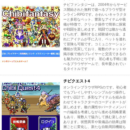
チビファンタジーは、2004年からサービ
ス開始された無料で遊べるブラウザ型オ
ンラインRPGです。かわいいキャラクタ
ーと多彩なペット、豊富なアイテムや装
備が特徴で、クリック操作で簡単に探索
や戦闘を楽しめます。戦闘では敵から逃
げられず、勝利すると経験値やお金、ま
れにアイテムが手に入り、ペットを連れ
て冒険も可能です。コミュニケーション
機能が充実しており、複数のチャットや
掲示板で他のプレイヤーと交流できるの
も魅力のひとつです。 初心者も手軽に遊
べるブラウザゲームで、長年愛されてい
るタイトルです
チビクエスト4
オンラインブラウザRPGのです。初心者
でもプレイしやすいシンプルかつ操作し
やすい設計で、多彩なアイテムを組み合
わせてキャラクターのコーディネートが
楽しめます。敵の属性やパーティメンバ
ーの編成を考慮しながら進める戦略要素
もあり、複数人で協力して挑む楽しさが
あります。状態異常や装備品の効果は階
層ごとに変化し、新たな自動周回機能も