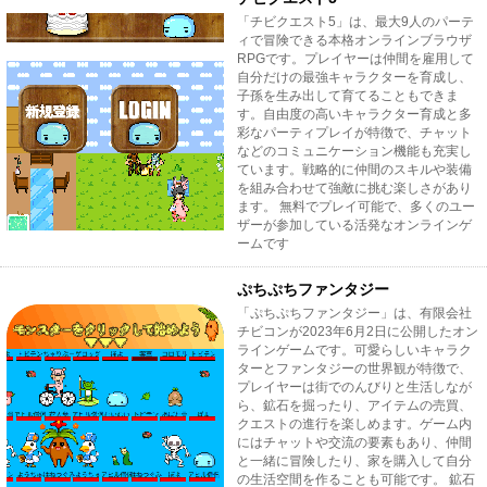
「チビクエスト5」は、最大9人のパーテ
ィで冒険できる本格オンラインブラウザ
RPGです。プレイヤーは仲間を雇用して
自分だけの最強キャラクターを育成し、
子孫を生み出して育てることもできま
す。自由度の高いキャラクター育成と多
彩なパーティプレイが特徴で、チャット
などのコミュニケーション機能も充実し
ています。戦略的に仲間のスキルや装備
を組み合わせて強敵に挑む楽しさがあり
ます。 無料でプレイ可能で、多くのユー
ザーが参加している活発なオンラインゲ
ームです
ぷちぷちファンタジー
「ぷちぷちファンタジー」は、有限会社
チビコンが2023年6月2日に公開したオン
ラインゲームです。可愛らしいキャラク
ターとファンタジーの世界観が特徴で、
プレイヤーは街でのんびりと生活しなが
ら、鉱石を掘ったり、アイテムの売買、
クエストの進行を楽しめます。ゲーム内
にはチャットや交流の要素もあり、仲間
と一緒に冒険したり、家を購入して自分
の生活空間を作ることも可能です。 鉱石