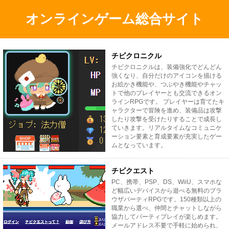
オンラインゲーム総合サイト
チビクロニクル
チビクロニクルは、装備強化でどんどん
強くなり、自分だけのアイコンを描ける
お絵かき機能や、つぶやき機能やチャッ
トで他のプレイヤーとも交流できるオン
ラインRPGです。 プレイヤーは育てたキ
ャラクターで冒険を進め、装備品は攻撃
したり攻撃を受けたりすることで成長し
ていきます。リアルタイムなコミュニケ
ーション要素と育成要素が充実したゲー
ムとなっています。
チビクエスト
PC、携帯、PSP、DS、WiiU、スマホな
ど幅広いデバイスから遊べる無料のブラ
ウザパーティRPGです。150種類以上の
職業から選べ、仲間とチャットしながら
協力してパーティプレイが楽しめます。
メールアドレス不要で手軽に始められ、