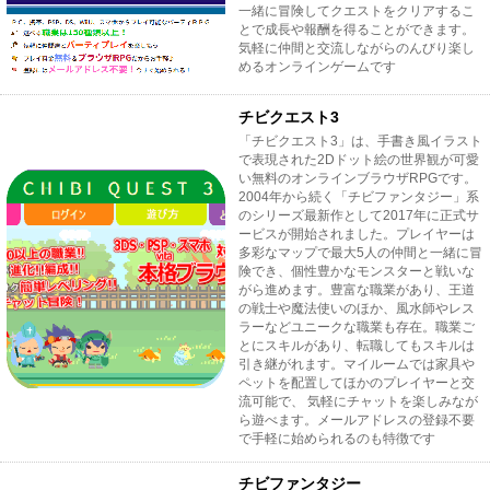
一緒に冒険してクエストをクリアするこ
とで成長や報酬を得ることができます。
気軽に仲間と交流しながらのんびり楽し
めるオンラインゲームです
チビクエスト3
「チビクエスト3」は、手書き風イラスト
で表現された2Dドット絵の世界観が可愛
い無料のオンラインブラウザRPGです。
2004年から続く「チビファンタジー」系
のシリーズ最新作として2017年に正式サ
ービスが開始されました。プレイヤーは
多彩なマップで最大5人の仲間と一緒に冒
険でき、個性豊かなモンスターと戦いな
がら進めます。豊富な職業があり、王道
の戦士や魔法使いのほか、風水師やレス
ラーなどユニークな職業も存在。職業ご
とにスキルがあり、転職してもスキルは
引き継がれます。マイルームでは家具や
ペットを配置してほかのプレイヤーと交
流可能で、 気軽にチャットを楽しみなが
ら遊べます。メールアドレスの登録不要
で手軽に始められるのも特徴です
チビファンタジー