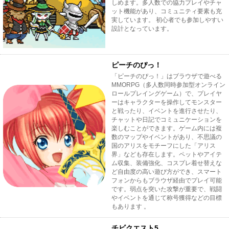
しめます。多人数での協力プレイやチャ
ット機能があり、コミュニティ要素も充
実しています。 初心者でも参加しやすい
設計となっています。
ピーチのぴっ！
「ピーチのぴっ！」はブラウザで遊べる
MMORPG（多人数同時参加型オンライン
ロールプレイングゲーム）で、プレイヤ
ーはキャラクターを操作してモンスター
と戦ったり、イベントを進行させたり、
チャットや日記でコミュニケーションを
楽しむことができます。ゲーム内には複
数のマップやイベントがあり、不思議の
国のアリスをモチーフにした「アリス
界」なども存在します。ペットやアイテ
ム収集、装備強化、コスプレ着せ替えな
ど自由度の高い遊び方ができ、スマート
フォンからもブラウザ経由でプレイ可能
です。弱点を突いた攻撃が重要で、戦闘
やイベントを通じて称号獲得などの目標
もあります 。
チビクエスト5