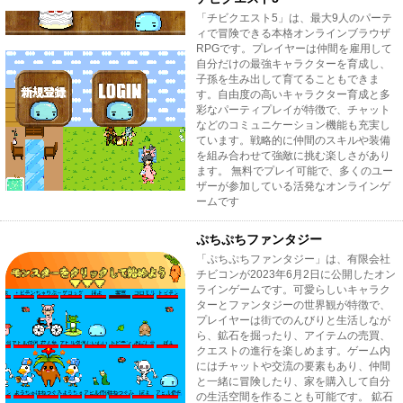
「チビクエスト5」は、最大9人のパーテ
ィで冒険できる本格オンラインブラウザ
RPGです。プレイヤーは仲間を雇用して
自分だけの最強キャラクターを育成し、
子孫を生み出して育てることもできま
す。自由度の高いキャラクター育成と多
彩なパーティプレイが特徴で、チャット
などのコミュニケーション機能も充実し
ています。戦略的に仲間のスキルや装備
を組み合わせて強敵に挑む楽しさがあり
ます。 無料でプレイ可能で、多くのユー
ザーが参加している活発なオンラインゲ
ームです
ぷちぷちファンタジー
「ぷちぷちファンタジー」は、有限会社
チビコンが2023年6月2日に公開したオン
ラインゲームです。可愛らしいキャラク
ターとファンタジーの世界観が特徴で、
プレイヤーは街でのんびりと生活しなが
ら、鉱石を掘ったり、アイテムの売買、
クエストの進行を楽しめます。ゲーム内
にはチャットや交流の要素もあり、仲間
と一緒に冒険したり、家を購入して自分
の生活空間を作ることも可能です。 鉱石