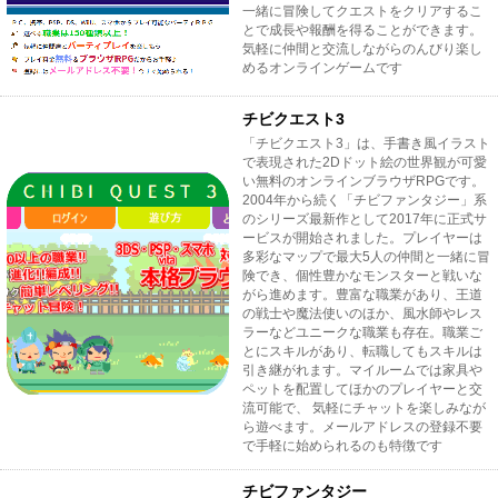
一緒に冒険してクエストをクリアするこ
とで成長や報酬を得ることができます。
気軽に仲間と交流しながらのんびり楽し
めるオンラインゲームです
チビクエスト3
「チビクエスト3」は、手書き風イラスト
で表現された2Dドット絵の世界観が可愛
い無料のオンラインブラウザRPGです。
2004年から続く「チビファンタジー」系
のシリーズ最新作として2017年に正式サ
ービスが開始されました。プレイヤーは
多彩なマップで最大5人の仲間と一緒に冒
険でき、個性豊かなモンスターと戦いな
がら進めます。豊富な職業があり、王道
の戦士や魔法使いのほか、風水師やレス
ラーなどユニークな職業も存在。職業ご
とにスキルがあり、転職してもスキルは
引き継がれます。マイルームでは家具や
ペットを配置してほかのプレイヤーと交
流可能で、 気軽にチャットを楽しみなが
ら遊べます。メールアドレスの登録不要
で手軽に始められるのも特徴です
チビファンタジー