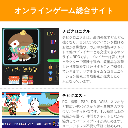
オンラインゲーム総合サイト
チビクロニクル
チビクロニクルは、装備強化でどんどん
強くなり、自分だけのアイコンを描ける
お絵かき機能や、つぶやき機能やチャッ
トで他のプレイヤーとも交流できるオン
ラインRPGです。 プレイヤーは育てたキ
ャラクターで冒険を進め、装備品は攻撃
したり攻撃を受けたりすることで成長し
ていきます。リアルタイムなコミュニケ
ーション要素と育成要素が充実したゲー
ムとなっています。
チビクエスト
PC、携帯、PSP、DS、WiiU、スマホな
ど幅広いデバイスから遊べる無料のブラ
ウザパーティRPGです。150種類以上の
職業から選べ、仲間とチャットしながら
協力してパーティプレイが楽しめます。
メールアドレス不要で手軽に始められ、