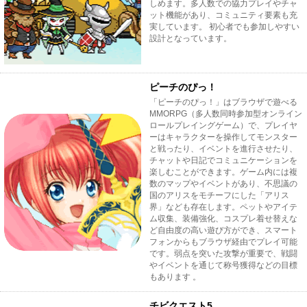
しめます。多人数での協力プレイやチャ
ット機能があり、コミュニティ要素も充
実しています。 初心者でも参加しやすい
設計となっています。
ピーチのぴっ！
「ピーチのぴっ！」はブラウザで遊べる
MMORPG（多人数同時参加型オンライン
ロールプレイングゲーム）で、プレイヤ
ーはキャラクターを操作してモンスター
と戦ったり、イベントを進行させたり、
チャットや日記でコミュニケーションを
楽しむことができます。ゲーム内には複
数のマップやイベントがあり、不思議の
国のアリスをモチーフにした「アリス
界」なども存在します。ペットやアイテ
ム収集、装備強化、コスプレ着せ替えな
ど自由度の高い遊び方ができ、スマート
フォンからもブラウザ経由でプレイ可能
です。弱点を突いた攻撃が重要で、戦闘
やイベントを通じて称号獲得などの目標
もあります 。
チビクエスト5