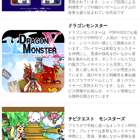
実装されています。ショップ拡張による
利便性アップや細かいゲームシステムの
改善も盛り込まれている作品です
ドラゴンモンスター
ドラゴンモンスターは、PSPやDSでも遊
べるブラウザRPGで、人気の「チビクエ
スト」シリーズの一環として開発されて
います。プレイヤーは多彩なモンスター
を仲間にし、育成や強化を行いながら冒
険を進められます。オンラインならでは
の協力プレイやイベントも充実してお
り、長く楽しめるコンテンツが用意され
ています。遊びやすさと戦略性を兼ね備
えたブラウザゲームとして、多くのプレ
イヤーに支持されています。なお、サー
ビス情報やお知らせ、イベント情報など
も随時公開されています
チビクエスト モンスターズ
ブラウザで手軽に遊べるオンラインRPG
です。プレイヤーは多彩なモンスターを
仲間にし、育成・装備しながら冒険を楽