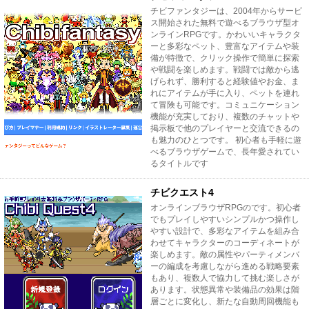
チビファンタジーは、2004年からサービ
ス開始された無料で遊べるブラウザ型オ
ンラインRPGです。かわいいキャラクタ
ーと多彩なペット、豊富なアイテムや装
備が特徴で、クリック操作で簡単に探索
や戦闘を楽しめます。戦闘では敵から逃
げられず、勝利すると経験値やお金、ま
れにアイテムが手に入り、ペットを連れ
て冒険も可能です。コミュニケーション
機能が充実しており、複数のチャットや
掲示板で他のプレイヤーと交流できるの
も魅力のひとつです。 初心者も手軽に遊
べるブラウザゲームで、長年愛されてい
るタイトルです
チビクエスト4
オンラインブラウザRPGのです。初心者
でもプレイしやすいシンプルかつ操作し
やすい設計で、多彩なアイテムを組み合
わせてキャラクターのコーディネートが
楽しめます。敵の属性やパーティメンバ
ーの編成を考慮しながら進める戦略要素
もあり、複数人で協力して挑む楽しさが
あります。状態異常や装備品の効果は階
層ごとに変化し、新たな自動周回機能も