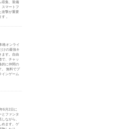
ム収集、装備
、スマートフ
た攻撃が重要
す 。
本格オンライ
だけの最強キ
きます。自由
徴で、チャッ
略的に仲間の
。 無料でプ
ラインゲーム
年6月2日に
ーとファンタ
活しながら、
しめます。ゲ