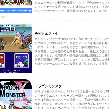
ミュニケーション機能が充実しており、複数のチャット
のプレイヤーと交流できるのも魅力のひとつです。 初心
べるブラウザゲームで、長年愛されているタイトルです
チビクエスト4
オンラインブラウザRPGのです。初心者でもプレイしや
かつ操作しやすい設計で、多彩なアイテムを組み合わせ
ーのコーディネートが楽しめます。敵の属性やパーティ
成を考慮しながら進める戦略要素もあり、複数人で協力
さがあります。状態異常や装備品の効果は階層ごとに変
自動周回機能も実装されています。ショップ拡張による
や細かいゲームシステムの改善も盛り込まれている作品
ドラゴンモンスター
ドラゴンモンスターは、PSPやDSでも遊べるブラウザR
の「チビクエスト」シリーズの一環として開発されてい
ヤーは多彩なモンスターを仲間にし、育成や強化を行い
進められます。オンラインならではの協力プレイやイベ
ており、長く楽しめるコンテンツが用意されています。