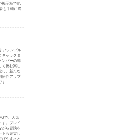
や掲示板で他
者も手軽に遊
すいシンプル
てキャラクタ
メンバーの編
して挑む楽し
化し、新たな
利便性アップ
です
PGで、人気
ます。プレイ
ながら冒険を
ントも充実し
遊びやすさと