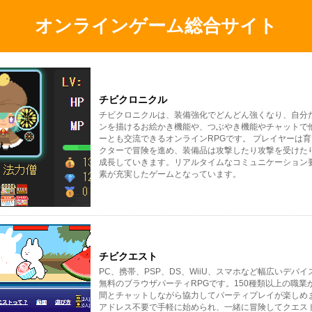
オンラインゲーム総合サイト
チビクロニクル
チビクロニクルは、装備強化でどんどん強くなり、自分
ンを描けるお絵かき機能や、つぶやき機能やチャットで
ーとも交流できるオンラインRPGです。 プレイヤーは
クターで冒険を進め、装備品は攻撃したり攻撃を受けた
成長していきます。リアルタイムなコミュニケーション
素が充実したゲームとなっています。
チビクエスト
PC、携帯、PSP、DS、WiiU、スマホなど幅広いデバ
無料のブラウザパーティRPGです。150種類以上の職業
間とチャットしながら協力してパーティプレイが楽しめ
アドレス不要で手軽に始められ、一緒に冒険してクエス