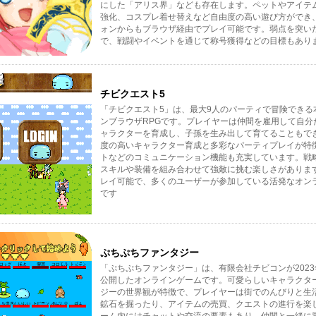
にした「アリス界」なども存在します。ペットやアイテ
強化、コスプレ着せ替えなど自由度の高い遊び方ができ
ォンからもブラウザ経由でプレイ可能です。弱点を突い
で、戦闘やイベントを通じて称号獲得などの目標もありま
チビクエスト5
「チビクエスト5」は、最大9人のパーティで冒険できる
ンブラウザRPGです。プレイヤーは仲間を雇用して自分
ャラクターを育成し、子孫を生み出して育てることもで
度の高いキャラクター育成と多彩なパーティプレイが特
トなどのコミュニケーション機能も充実しています。戦
スキルや装備を組み合わせて強敵に挑む楽しさがあります
レイ可能で、多くのユーザーが参加している活発なオン
です
ぷちぷちファンタジー
「ぷちぷちファンタジー」は、有限会社チビコンが2023
公開したオンラインゲームです。可愛らしいキャラクタ
ジーの世界観が特徴で、プレイヤーは街でのんびりと生
鉱石を掘ったり、アイテムの売買、クエストの進行を楽