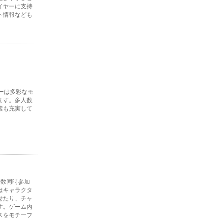
イヤーに支持
ト情報なども
ーは多彩なモ
ます。多人数
素も充実して
人数同時参加
はキャラクタ
せたり、チャ
す。ゲーム内
スをモチーフ