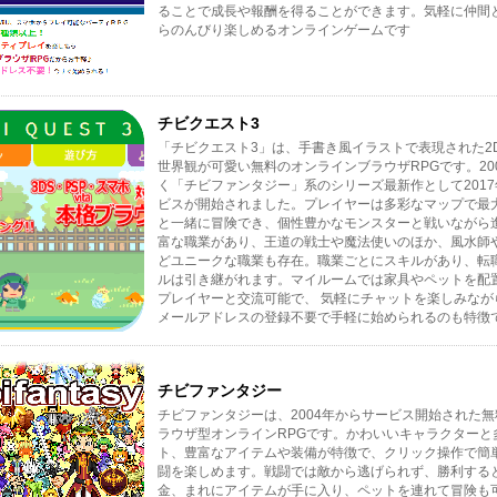
ることで成長や報酬を得ることができます。気軽に仲間
らのんびり楽しめるオンラインゲームです
チビクエスト3
「チビクエスト3」は、手書き風イラストで表現された2
世界観が可愛い無料のオンラインブラウザRPGです。20
く「チビファンタジー」系のシリーズ最新作として201
ビスが開始されました。プレイヤーは多彩なマップで最
と一緒に冒険でき、個性豊かなモンスターと戦いながら
富な職業があり、王道の戦士や魔法使いのほか、風水師
どユニークな職業も存在。職業ごとにスキルがあり、転
ルは引き継がれます。マイルームでは家具やペットを配
プレイヤーと交流可能で、 気軽にチャットを楽しみなが
メールアドレスの登録不要で手軽に始められるのも特徴
チビファンタジー
チビファンタジーは、2004年からサービス開始された
ラウザ型オンラインRPGです。かわいいキャラクターと
ト、豊富なアイテムや装備が特徴で、クリック操作で簡
闘を楽しめます。戦闘では敵から逃げられず、勝利する
金、まれにアイテムが手に入り、ペットを連れて冒険も