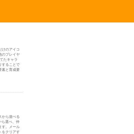
だけのアイコ
他のプレイヤ
育てたキャラ
りすることで
要素と育成要
イスから遊べる
から選べ、仲
ます。メール
トをクリアす