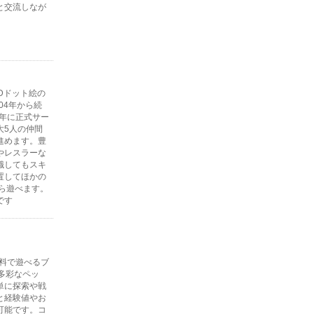
と交流しなが
Dドット絵の
04年から続
7年に正式サー
大5人の仲間
進めます。豊
やレスラーな
職してもスキ
置してほかの
ら遊べます。
です
無料で遊べるブ
多彩なペッ
単に探索や戦
と経験値やお
可能です。コ