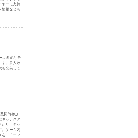
イヤーに支持
ト情報なども
ーは多彩なモ
ます。多人数
素も充実して
人数同時参加
はキャラクタ
せたり、チャ
す。ゲーム内
スをモチーフ