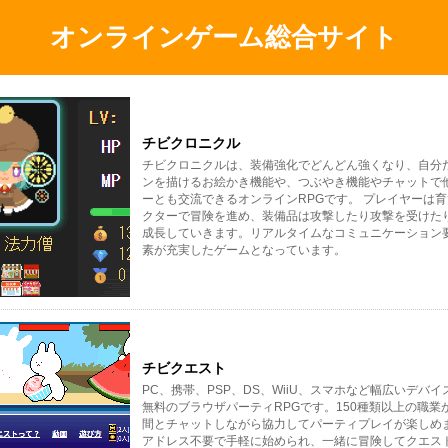
オンラインゲーム総合サイト
チビクロニクル
チビクロニクルは、装備強化でどんどん強くなり、自分
ンを描けるお絵かき機能や、つぶやき機能やチャットで
ーとも交流できるオンラインRPGです。 プレイヤーは
クターで冒険を進め、装備品は攻撃したり攻撃を受けた
成長していきます。リアルタイムなコミュニケーション
素が充実したゲームとなっています。
チビクエスト
PC、携帯、PSP、DS、WiiU、スマホなど幅広いデバ
無料のブラウザパーティRPGです。150種類以上の職業
間とチャットしながら協力してパーティプレイが楽しめ
アドレス不要で手軽に始められ、一緒に冒険してクエス