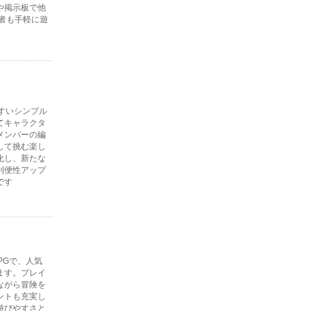
や掲示板で他
者も手軽に遊
すいシンプル
てキャラクタ
メンバーの編
して挑む楽し
化し、新たな
利便性アップ
です
PGで、人気
ます。プレイ
ながら冒険を
ントも充実し
遊びやすさと