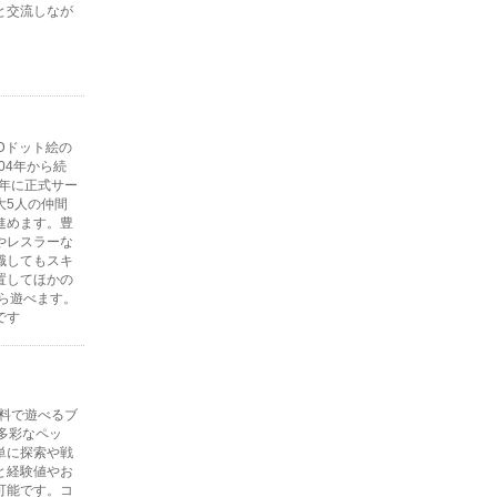
と交流しなが
Dドット絵の
04年から続
7年に正式サー
大5人の仲間
進めます。豊
やレスラーな
職してもスキ
置してほかの
ら遊べます。
です
無料で遊べるブ
多彩なペッ
単に探索や戦
と経験値やお
可能です。コ