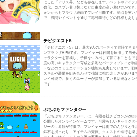
にした「アリス界」なども存在します。ペットやアイテ
強化、コスプレ着せ替えなど自由度の高い遊び方ができ
ォンからもブラウザ経由でプレイ可能です。弱点を突い
で、戦闘やイベントを通じて称号獲得などの目標もありま
チビクエスト5
「チビクエスト5」は、最大9人のパーティで冒険できる
ンブラウザRPGです。プレイヤーは仲間を雇用して自分
ャラクターを育成し、子孫を生み出して育てることもで
度の高いキャラクター育成と多彩なパーティプレイが特
トなどのコミュニケーション機能も充実しています。戦
スキルや装備を組み合わせて強敵に挑む楽しさがあります
レイ可能で、多くのユーザーが参加している活発なオン
です
ぷちぷちファンタジー
「ぷちぷちファンタジー」は、有限会社チビコンが2023
公開したオンラインゲームです。可愛らしいキャラクタ
ジーの世界観が特徴で、プレイヤーは街でのんびりと生
鉱石を掘ったり、アイテムの売買、クエストの進行を楽