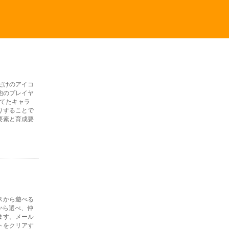
だけのアイコ
他のプレイヤ
育てたキャラ
りすることで
要素と育成要
イスから遊べる
から選べ、仲
ます。メール
トをクリアす