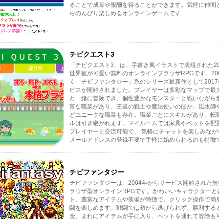
ることで成長や報酬を得ることができます。気軽に仲間
らのんびり楽しめるオンラインゲームです
チビクエスト3
「チビクエスト3」は、手書き風イラストで表現された2
世界観が可愛い無料のオンラインブラウザRPGです。20
く「チビファンタジー」系のシリーズ最新作として201
ビスが開始されました。プレイヤーは多彩なマップで最
と一緒に冒険でき、個性豊かなモンスターと戦いながら
富な職業があり、王道の戦士や魔法使いのほか、風水師
どユニークな職業も存在。職業ごとにスキルがあり、転
ルは引き継がれます。マイルームでは家具やペットを配
プレイヤーと交流可能で、 気軽にチャットを楽しみなが
メールアドレスの登録不要で手軽に始められるのも特徴
チビファンタジー
チビファンタジーは、2004年からサービス開始された
ラウザ型オンラインRPGです。かわいいキャラクターと
ト、豊富なアイテムや装備が特徴で、クリック操作で簡
闘を楽しめます。戦闘では敵から逃げられず、勝利する
金、まれにアイテムが手に入り、ペットを連れて冒険も