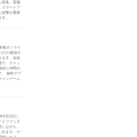
ム収集、装備
、スマートフ
た攻撃が重要
す 。
本格オンライ
だけの最強キ
きます。自由
徴で、チャッ
略的に仲間の
。 無料でプ
ラインゲーム
年6月2日に
ーとファンタ
活しながら、
しめます。ゲ