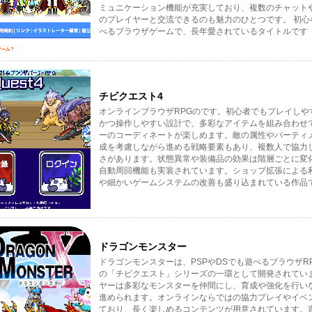
ミュニケーション機能が充実しており、複数のチャット
のプレイヤーと交流できるのも魅力のひとつです。 初心
べるブラウザゲームで、長年愛されているタイトルです
チビクエスト4
オンラインブラウザRPGのです。初心者でもプレイしや
かつ操作しやすい設計で、多彩なアイテムを組み合わせ
ーのコーディネートが楽しめます。敵の属性やパーティ
成を考慮しながら進める戦略要素もあり、複数人で協力
さがあります。状態異常や装備品の効果は階層ごとに変
自動周回機能も実装されています。ショップ拡張による
や細かいゲームシステムの改善も盛り込まれている作品
ドラゴンモンスター
ドラゴンモンスターは、PSPやDSでも遊べるブラウザR
の「チビクエスト」シリーズの一環として開発されてい
ヤーは多彩なモンスターを仲間にし、育成や強化を行い
進められます。オンラインならではの協力プレイやイベ
ており、長く楽しめるコンテンツが用意されています。