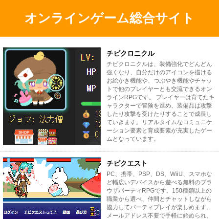
オンラインゲーム総合サイト
チビクロニクル
チビクロニクルは、装備強化でどんどん
強くなり、自分だけのアイコンを描ける
お絵かき機能や、つぶやき機能やチャッ
トで他のプレイヤーとも交流できるオン
ラインRPGです。 プレイヤーは育てたキ
ャラクターで冒険を進め、装備品は攻撃
したり攻撃を受けたりすることで成長し
ていきます。リアルタイムなコミュニケ
ーション要素と育成要素が充実したゲー
ムとなっています。
チビクエスト
PC、携帯、PSP、DS、WiiU、スマホな
ど幅広いデバイスから遊べる無料のブラ
ウザパーティRPGです。150種類以上の
職業から選べ、仲間とチャットしながら
協力してパーティプレイが楽しめます。
メールアドレス不要で手軽に始められ、