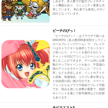
しめます。多人数での協力プレイやチャ
ット機能があり、コミュニティ要素も充
実しています。 初心者でも参加しやすい
設計となっています。
ピーチのぴっ！
「ピーチのぴっ！」はブラウザで遊べる
MMORPG（多人数同時参加型オンライン
ロールプレイングゲーム）で、プレイヤ
ーはキャラクターを操作してモンスター
と戦ったり、イベントを進行させたり、
チャットや日記でコミュニケーションを
楽しむことができます。ゲーム内には複
数のマップやイベントがあり、不思議の
国のアリスをモチーフにした「アリス
界」なども存在します。ペットやアイテ
ム収集、装備強化、コスプレ着せ替えな
ど自由度の高い遊び方ができ、スマート
フォンからもブラウザ経由でプレイ可能
です。弱点を突いた攻撃が重要で、戦闘
やイベントを通じて称号獲得などの目標
もあります 。
チビクエスト5