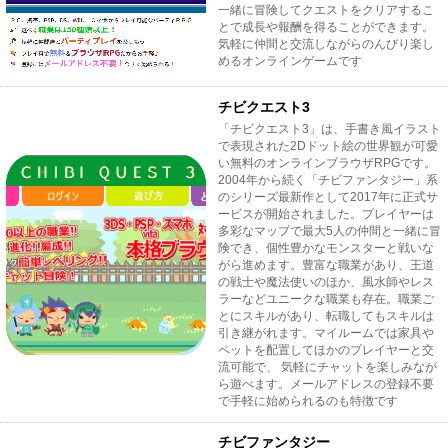
一緒に冒険してクエストをクリアするこ
とで成長や報酬を得ることができます。
気軽に仲間と交流しながらのんびり楽し
めるオンラインゲームです
チビクエスト3
「チビクエスト3」は、手書き風イラスト
で表現された2Dドット絵の世界観が可愛
い無料のオンラインブラウザRPGです。
2004年から続く「チビファンタジー」系
のシリーズ最新作として2017年に正式サ
ービスが開始されました。プレイヤーは
多彩なマップで最大5人の仲間と一緒に冒
険でき、個性豊かなモンスターと戦いな
がら進めます。豊富な職業があり、王道
の戦士や魔法使いのほか、風水師やレス
ラーなどユニークな職業も存在。職業ご
とにスキルがあり、転職してもスキルは
引き継がれます。マイルームでは家具や
ペットを配置してほかのプレイヤーと交
流可能で、 気軽にチャットを楽しみなが
ら遊べます。メールアドレスの登録不要
で手軽に始められるのも特徴です
チビファンタジー