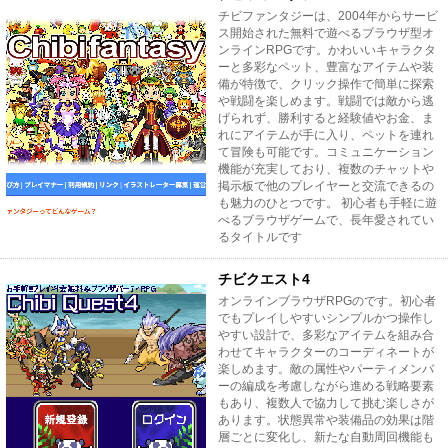
チビファンタジーは、2004年からサービ
ス開始された無料で遊べるブラウザ型オ
ンラインRPGです。かわいいキャラクタ
ーと多彩なペット、豊富なアイテムや装
備が特徴で、クリック操作で簡単に探索
や戦闘を楽しめます。戦闘では敵から逃
げられず、勝利すると経験値やお金、ま
れにアイテムが手に入り、ペットを連れ
て冒険も可能です。コミュニケーション
機能が充実しており、複数のチャットや
掲示板で他のプレイヤーと交流できるの
も魅力のひとつです。 初心者も手軽に遊
べるブラウザゲームで、長年愛されてい
るタイトルです
チビクエスト4
オンラインブラウザRPGのです。初心者
でもプレイしやすいシンプルかつ操作し
やすい設計で、多彩なアイテムを組み合
わせてキャラクターのコーディネートが
楽しめます。敵の属性やパーティメンバ
ーの編成を考慮しながら進める戦略要素
もあり、複数人で協力して挑む楽しさが
あります。状態異常や装備品の効果は階
層ごとに変化し、新たな自動周回機能も