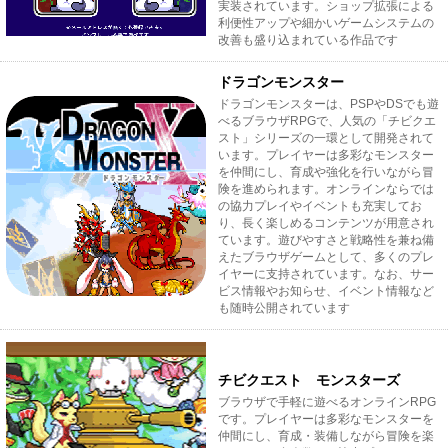
実装されています。ショップ拡張による
利便性アップや細かいゲームシステムの
改善も盛り込まれている作品です
ドラゴンモンスター
ドラゴンモンスターは、PSPやDSでも遊
べるブラウザRPGで、人気の「チビクエ
スト」シリーズの一環として開発されて
います。プレイヤーは多彩なモンスター
を仲間にし、育成や強化を行いながら冒
険を進められます。オンラインならでは
の協力プレイやイベントも充実してお
り、長く楽しめるコンテンツが用意され
ています。遊びやすさと戦略性を兼ね備
えたブラウザゲームとして、多くのプレ
イヤーに支持されています。なお、サー
ビス情報やお知らせ、イベント情報など
も随時公開されています
チビクエスト モンスターズ
ブラウザで手軽に遊べるオンラインRPG
です。プレイヤーは多彩なモンスターを
仲間にし、育成・装備しながら冒険を楽