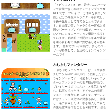
「チビクエスト5」は、最大9人のパーテ
ィで冒険できる本格オンラインブラウザ
RPGです。プレイヤーは仲間を雇用して
自分だけの最強キャラクターを育成し、
子孫を生み出して育てることもできま
す。自由度の高いキャラクター育成と多
彩なパーティプレイが特徴で、チャット
などのコミュニケーション機能も充実し
ています。戦略的に仲間のスキルや装備
を組み合わせて強敵に挑む楽しさがあり
ます。 無料でプレイ可能で、多くのユー
ザーが参加している活発なオンラインゲ
ームです
ぷちぷちファンタジー
「ぷちぷちファンタジー」は、有限会社
チビコンが2023年6月2日に公開したオン
ラインゲームです。可愛らしいキャラク
ターとファンタジーの世界観が特徴で、
プレイヤーは街でのんびりと生活しなが
ら、鉱石を掘ったり、アイテムの売買、
クエストの進行を楽しめます。ゲーム内
にはチャットや交流の要素もあり、仲間
と一緒に冒険したり、家を購入して自分
の生活空間を作ることも可能です。 鉱石