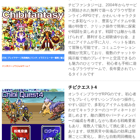
チビファンタジーは、2004年からサービ
ス開始された無料で遊べるブラウザ型オ
ンラインRPGです。かわいいキャラクタ
ーと多彩なペット、豊富なアイテムや装
備が特徴で、クリック操作で簡単に探索
や戦闘を楽しめます。戦闘では敵から逃
げられず、勝利すると経験値やお金、ま
れにアイテムが手に入り、ペットを連れ
て冒険も可能です。コミュニケーション
機能が充実しており、複数のチャットや
掲示板で他のプレイヤーと交流できるの
も魅力のひとつです。 初心者も手軽に遊
べるブラウザゲームで、長年愛されてい
るタイトルです
チビクエスト4
オンラインブラウザRPGのです。初心者
でもプレイしやすいシンプルかつ操作し
やすい設計で、多彩なアイテムを組み合
わせてキャラクターのコーディネートが
楽しめます。敵の属性やパーティメンバ
ーの編成を考慮しながら進める戦略要素
もあり、複数人で協力して挑む楽しさが
あります。状態異常や装備品の効果は階
層ごとに変化し、新たな自動周回機能も