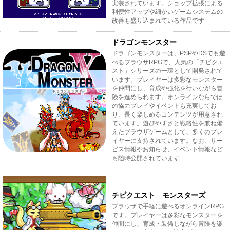
実装されています。ショップ拡張による
利便性アップや細かいゲームシステムの
改善も盛り込まれている作品です
ドラゴンモンスター
ドラゴンモンスターは、PSPやDSでも遊
べるブラウザRPGで、人気の「チビクエ
スト」シリーズの一環として開発されて
います。プレイヤーは多彩なモンスター
を仲間にし、育成や強化を行いながら冒
険を進められます。オンラインならでは
の協力プレイやイベントも充実してお
り、長く楽しめるコンテンツが用意され
ています。遊びやすさと戦略性を兼ね備
えたブラウザゲームとして、多くのプレ
イヤーに支持されています。なお、サー
ビス情報やお知らせ、イベント情報など
も随時公開されています
チビクエスト モンスターズ
ブラウザで手軽に遊べるオンラインRPG
です。プレイヤーは多彩なモンスターを
仲間にし、育成・装備しながら冒険を楽