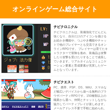
オンラインゲーム総合サイト
チビクロニクル
チビクロニクルは、装備強化でどんどん
強くなり、自分だけのアイコンを描ける
お絵かき機能や、つぶやき機能やチャッ
トで他のプレイヤーとも交流できるオン
ラインRPGです。 プレイヤーは育てたキ
ャラクターで冒険を進め、装備品は攻撃
したり攻撃を受けたりすることで成長し
ていきます。リアルタイムなコミュニケ
ーション要素と育成要素が充実したゲー
ムとなっています。
チビクエスト
PC、携帯、PSP、DS、WiiU、スマホな
ど幅広いデバイスから遊べる無料のブラ
ウザパーティRPGです。150種類以上の
職業から選べ、仲間とチャットしながら
協力してパーティプレイが楽しめます。
メールアドレス不要で手軽に始められ、