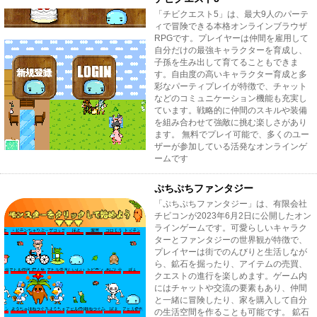
「チビクエスト5」は、最大9人のパーテ
ィで冒険できる本格オンラインブラウザ
RPGです。プレイヤーは仲間を雇用して
自分だけの最強キャラクターを育成し、
子孫を生み出して育てることもできま
す。自由度の高いキャラクター育成と多
彩なパーティプレイが特徴で、チャット
などのコミュニケーション機能も充実し
ています。戦略的に仲間のスキルや装備
を組み合わせて強敵に挑む楽しさがあり
ます。 無料でプレイ可能で、多くのユー
ザーが参加している活発なオンラインゲ
ームです
ぷちぷちファンタジー
「ぷちぷちファンタジー」は、有限会社
チビコンが2023年6月2日に公開したオン
ラインゲームです。可愛らしいキャラク
ターとファンタジーの世界観が特徴で、
プレイヤーは街でのんびりと生活しなが
ら、鉱石を掘ったり、アイテムの売買、
クエストの進行を楽しめます。ゲーム内
にはチャットや交流の要素もあり、仲間
と一緒に冒険したり、家を購入して自分
の生活空間を作ることも可能です。 鉱石