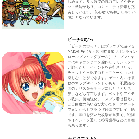
しめます。多人数での協力プレイやチャ
ット機能があり、コミュニティ要素も充
実しています。 初心者でも参加しやすい
設計となっています。
ピーチのぴっ！
「ピーチのぴっ！」はブラウザで遊べる
MMORPG（多人数同時参加型オンライン
ロールプレイングゲーム）で、プレイヤ
ーはキャラクターを操作してモンスター
と戦ったり、イベントを進行させたり、
チャットや日記でコミュニケーションを
楽しむことができます。ゲーム内には複
数のマップやイベントがあり、不思議の
国のアリスをモチーフにした「アリス
界」なども存在します。ペットやアイテ
ム収集、装備強化、コスプレ着せ替えな
ど自由度の高い遊び方ができ、スマート
フォンからもブラウザ経由でプレイ可能
です。弱点を突いた攻撃が重要で、戦闘
やイベントを通じて称号獲得などの目標
もあります 。
チビクエスト5