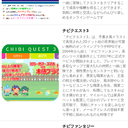
一緒に冒険してクエストをクリアするこ
とで成長や報酬を得ることができます。
気軽に仲間と交流しながらのんびり楽し
めるオンラインゲームです
チビクエスト3
「チビクエスト3」は、手書き風イラスト
で表現された2Dドット絵の世界観が可愛
い無料のオンラインブラウザRPGです。
2004年から続く「チビファンタジー」系
のシリーズ最新作として2017年に正式サ
ービスが開始されました。プレイヤーは
多彩なマップで最大5人の仲間と一緒に冒
険でき、個性豊かなモンスターと戦いな
がら進めます。豊富な職業があり、王道
の戦士や魔法使いのほか、風水師やレス
ラーなどユニークな職業も存在。職業ご
とにスキルがあり、転職してもスキルは
引き継がれます。マイルームでは家具や
ペットを配置してほかのプレイヤーと交
流可能で、 気軽にチャットを楽しみなが
ら遊べます。メールアドレスの登録不要
で手軽に始められるのも特徴です
チビファンタジー