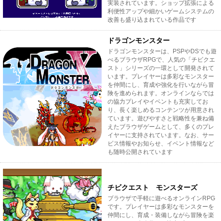
実装されています。ショップ拡張による
利便性アップや細かいゲームシステムの
改善も盛り込まれている作品です
ドラゴンモンスター
ドラゴンモンスターは、PSPやDSでも遊
べるブラウザRPGで、人気の「チビクエ
スト」シリーズの一環として開発されて
います。プレイヤーは多彩なモンスター
を仲間にし、育成や強化を行いながら冒
険を進められます。オンラインならでは
の協力プレイやイベントも充実してお
り、長く楽しめるコンテンツが用意され
ています。遊びやすさと戦略性を兼ね備
えたブラウザゲームとして、多くのプレ
イヤーに支持されています。なお、サー
ビス情報やお知らせ、イベント情報など
も随時公開されています
チビクエスト モンスターズ
ブラウザで手軽に遊べるオンラインRPG
です。プレイヤーは多彩なモンスターを
仲間にし、育成・装備しながら冒険を楽