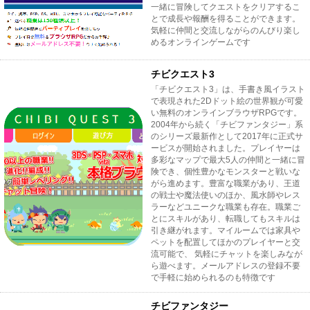
一緒に冒険してクエストをクリアするこ
とで成長や報酬を得ることができます。
気軽に仲間と交流しながらのんびり楽し
めるオンラインゲームです
チビクエスト3
「チビクエスト3」は、手書き風イラスト
で表現された2Dドット絵の世界観が可愛
い無料のオンラインブラウザRPGです。
2004年から続く「チビファンタジー」系
のシリーズ最新作として2017年に正式サ
ービスが開始されました。プレイヤーは
多彩なマップで最大5人の仲間と一緒に冒
険でき、個性豊かなモンスターと戦いな
がら進めます。豊富な職業があり、王道
の戦士や魔法使いのほか、風水師やレス
ラーなどユニークな職業も存在。職業ご
とにスキルがあり、転職してもスキルは
引き継がれます。マイルームでは家具や
ペットを配置してほかのプレイヤーと交
流可能で、 気軽にチャットを楽しみなが
ら遊べます。メールアドレスの登録不要
で手軽に始められるのも特徴です
チビファンタジー