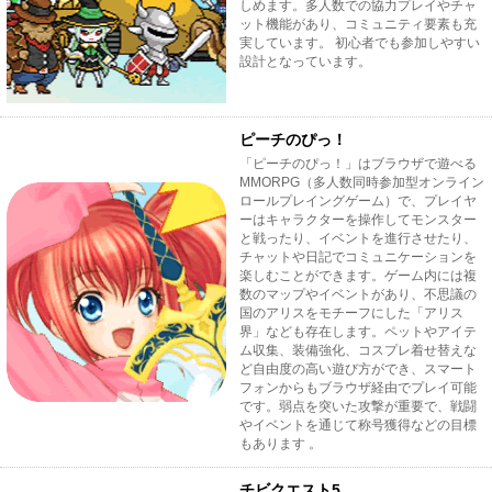
しめます。多人数での協力プレイやチャ
ット機能があり、コミュニティ要素も充
実しています。 初心者でも参加しやすい
設計となっています。
ピーチのぴっ！
「ピーチのぴっ！」はブラウザで遊べる
MMORPG（多人数同時参加型オンライン
ロールプレイングゲーム）で、プレイヤ
ーはキャラクターを操作してモンスター
と戦ったり、イベントを進行させたり、
チャットや日記でコミュニケーションを
楽しむことができます。ゲーム内には複
数のマップやイベントがあり、不思議の
国のアリスをモチーフにした「アリス
界」なども存在します。ペットやアイテ
ム収集、装備強化、コスプレ着せ替えな
ど自由度の高い遊び方ができ、スマート
フォンからもブラウザ経由でプレイ可能
です。弱点を突いた攻撃が重要で、戦闘
やイベントを通じて称号獲得などの目標
もあります 。
チビクエスト5