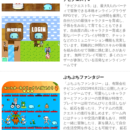
「チビクエスト5」は、最大9人のパーテ
ィで冒険できる本格オンラインブラウザ
RPGです。プレイヤーは仲間を雇用して
自分だけの最強キャラクターを育成し、
子孫を生み出して育てることもできま
す。自由度の高いキャラクター育成と多
彩なパーティプレイが特徴で、チャット
などのコミュニケーション機能も充実し
ています。戦略的に仲間のスキルや装備
を組み合わせて強敵に挑む楽しさがあり
ます。 無料でプレイ可能で、多くのユー
ザーが参加している活発なオンラインゲ
ームです
ぷちぷちファンタジー
「ぷちぷちファンタジー」は、有限会社
チビコンが2023年6月2日に公開したオン
ラインゲームです。可愛らしいキャラク
ターとファンタジーの世界観が特徴で、
プレイヤーは街でのんびりと生活しなが
ら、鉱石を掘ったり、アイテムの売買、
クエストの進行を楽しめます。ゲーム内
にはチャットや交流の要素もあり、仲間
と一緒に冒険したり、家を購入して自分
の生活空間を作ることも可能です。 鉱石