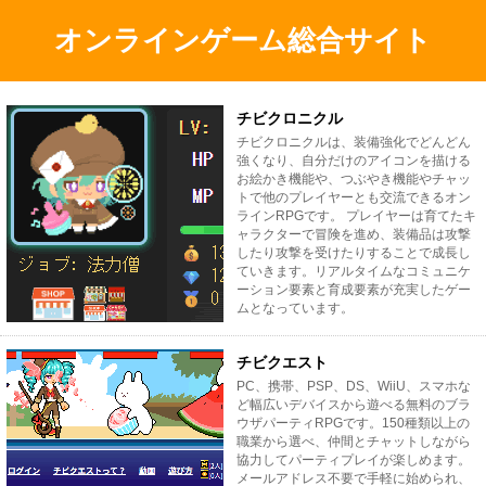
オンラインゲーム総合サイト
チビクロニクル
チビクロニクルは、装備強化でどんどん
強くなり、自分だけのアイコンを描ける
お絵かき機能や、つぶやき機能やチャッ
トで他のプレイヤーとも交流できるオン
ラインRPGです。 プレイヤーは育てたキ
ャラクターで冒険を進め、装備品は攻撃
したり攻撃を受けたりすることで成長し
ていきます。リアルタイムなコミュニケ
ーション要素と育成要素が充実したゲー
ムとなっています。
チビクエスト
PC、携帯、PSP、DS、WiiU、スマホな
ど幅広いデバイスから遊べる無料のブラ
ウザパーティRPGです。150種類以上の
職業から選べ、仲間とチャットしながら
協力してパーティプレイが楽しめます。
メールアドレス不要で手軽に始められ、