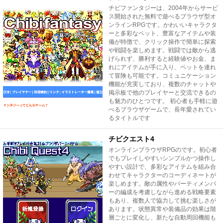
チビファンタジーは、2004年からサービ
ス開始された無料で遊べるブラウザ型オ
ンラインRPGです。かわいいキャラクタ
ーと多彩なペット、豊富なアイテムや装
備が特徴で、クリック操作で簡単に探索
や戦闘を楽しめます。戦闘では敵から逃
げられず、勝利すると経験値やお金、ま
れにアイテムが手に入り、ペットを連れ
て冒険も可能です。コミュニケーション
機能が充実しており、複数のチャットや
掲示板で他のプレイヤーと交流できるの
も魅力のひとつです。 初心者も手軽に遊
べるブラウザゲームで、長年愛されてい
るタイトルです
チビクエスト4
オンラインブラウザRPGのです。初心者
でもプレイしやすいシンプルかつ操作し
やすい設計で、多彩なアイテムを組み合
わせてキャラクターのコーディネートが
楽しめます。敵の属性やパーティメンバ
ーの編成を考慮しながら進める戦略要素
もあり、複数人で協力して挑む楽しさが
あります。状態異常や装備品の効果は階
層ごとに変化し、新たな自動周回機能も