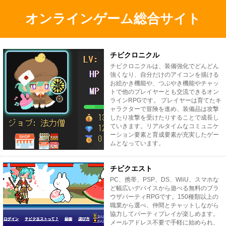
オンラインゲーム総合サイト
チビクロニクル
チビクロニクルは、装備強化でどんどん
強くなり、自分だけのアイコンを描ける
お絵かき機能や、つぶやき機能やチャッ
トで他のプレイヤーとも交流できるオン
ラインRPGです。 プレイヤーは育てたキ
ャラクターで冒険を進め、装備品は攻撃
したり攻撃を受けたりすることで成長し
ていきます。リアルタイムなコミュニケ
ーション要素と育成要素が充実したゲー
ムとなっています。
チビクエスト
PC、携帯、PSP、DS、WiiU、スマホな
ど幅広いデバイスから遊べる無料のブラ
ウザパーティRPGです。150種類以上の
職業から選べ、仲間とチャットしながら
協力してパーティプレイが楽しめます。
メールアドレス不要で手軽に始められ、