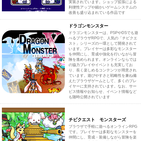
実装されています。ショップ拡張による
利便性アップや細かいゲームシステムの
改善も盛り込まれている作品です
ドラゴンモンスター
ドラゴンモンスターは、PSPやDSでも遊
べるブラウザRPGで、人気の「チビクエ
スト」シリーズの一環として開発されて
います。プレイヤーは多彩なモンスター
を仲間にし、育成や強化を行いながら冒
険を進められます。オンラインならでは
の協力プレイやイベントも充実してお
り、長く楽しめるコンテンツが用意され
ています。遊びやすさと戦略性を兼ね備
えたブラウザゲームとして、多くのプレ
イヤーに支持されています。なお、サー
ビス情報やお知らせ、イベント情報など
も随時公開されています
チビクエスト モンスターズ
ブラウザで手軽に遊べるオンラインRPG
です。プレイヤーは多彩なモンスターを
仲間にし、育成・装備しながら冒険を楽