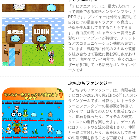
「チビクエスト5」は、最大9人のパーテ
ィで冒険できる本格オンラインブラウザ
RPGです。プレイヤーは仲間を雇用して
自分だけの最強キャラクターを育成し、
子孫を生み出して育てることもできま
す。自由度の高いキャラクター育成と多
彩なパーティプレイが特徴で、チャット
などのコミュニケーション機能も充実し
ています。戦略的に仲間のスキルや装備
を組み合わせて強敵に挑む楽しさがあり
ます。 無料でプレイ可能で、多くのユー
ザーが参加している活発なオンラインゲ
ームです
ぷちぷちファンタジー
「ぷちぷちファンタジー」は、有限会社
チビコンが2023年6月2日に公開したオン
ラインゲームです。可愛らしいキャラク
ターとファンタジーの世界観が特徴で、
プレイヤーは街でのんびりと生活しなが
ら、鉱石を掘ったり、アイテムの売買、
クエストの進行を楽しめます。ゲーム内
にはチャットや交流の要素もあり、仲間
と一緒に冒険したり、家を購入して自分
の生活空間を作ることも可能です。 鉱石