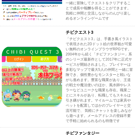
一緒に冒険してクエストをクリアするこ
とで成長や報酬を得ることができます。
気軽に仲間と交流しながらのんびり楽し
めるオンラインゲームです
チビクエスト3
「チビクエスト3」は、手書き風イラスト
で表現された2Dドット絵の世界観が可愛
い無料のオンラインブラウザRPGです。
2004年から続く「チビファンタジー」系
のシリーズ最新作として2017年に正式サ
ービスが開始されました。プレイヤーは
多彩なマップで最大5人の仲間と一緒に冒
険でき、個性豊かなモンスターと戦いな
がら進めます。豊富な職業があり、王道
の戦士や魔法使いのほか、風水師やレス
ラーなどユニークな職業も存在。職業ご
とにスキルがあり、転職してもスキルは
引き継がれます。マイルームでは家具や
ペットを配置してほかのプレイヤーと交
流可能で、 気軽にチャットを楽しみなが
ら遊べます。メールアドレスの登録不要
で手軽に始められるのも特徴です
チビファンタジー