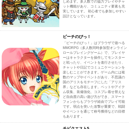
しめます。多人数での協力プレイやチャ
ット機能があり、コミュニティ要素も充
実しています。 初心者でも参加しやすい
設計となっています。
ピーチのぴっ！
「ピーチのぴっ！」はブラウザで遊べる
MMORPG（多人数同時参加型オンライン
ロールプレイングゲーム）で、プレイヤ
ーはキャラクターを操作してモンスター
と戦ったり、イベントを進行させたり、
チャットや日記でコミュニケーションを
楽しむことができます。ゲーム内には複
数のマップやイベントがあり、不思議の
国のアリスをモチーフにした「アリス
界」なども存在します。ペットやアイテ
ム収集、装備強化、コスプレ着せ替えな
ど自由度の高い遊び方ができ、スマート
フォンからもブラウザ経由でプレイ可能
です。弱点を突いた攻撃が重要で、戦闘
やイベントを通じて称号獲得などの目標
もあります 。
チビクエスト5