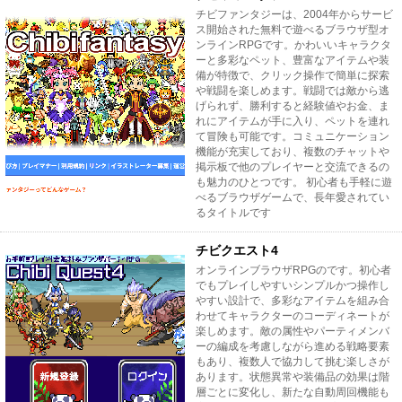
チビファンタジーは、2004年からサービ
ス開始された無料で遊べるブラウザ型オ
ンラインRPGです。かわいいキャラクタ
ーと多彩なペット、豊富なアイテムや装
備が特徴で、クリック操作で簡単に探索
や戦闘を楽しめます。戦闘では敵から逃
げられず、勝利すると経験値やお金、ま
れにアイテムが手に入り、ペットを連れ
て冒険も可能です。コミュニケーション
機能が充実しており、複数のチャットや
掲示板で他のプレイヤーと交流できるの
も魅力のひとつです。 初心者も手軽に遊
べるブラウザゲームで、長年愛されてい
るタイトルです
チビクエスト4
オンラインブラウザRPGのです。初心者
でもプレイしやすいシンプルかつ操作し
やすい設計で、多彩なアイテムを組み合
わせてキャラクターのコーディネートが
楽しめます。敵の属性やパーティメンバ
ーの編成を考慮しながら進める戦略要素
もあり、複数人で協力して挑む楽しさが
あります。状態異常や装備品の効果は階
層ごとに変化し、新たな自動周回機能も