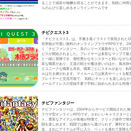
ることで成長や報酬を得ることができます。気軽に仲間
らのんびり楽しめるオンラインゲームです
チビクエスト3
「チビクエスト3」は、手書き風イラストで表現された2
世界観が可愛い無料のオンラインブラウザRPGです。20
く「チビファンタジー」系のシリーズ最新作として201
ビスが開始されました。プレイヤーは多彩なマップで最
と一緒に冒険でき、個性豊かなモンスターと戦いながら
富な職業があり、王道の戦士や魔法使いのほか、風水師
どユニークな職業も存在。職業ごとにスキルがあり、転
ルは引き継がれます。マイルームでは家具やペットを配
プレイヤーと交流可能で、 気軽にチャットを楽しみなが
メールアドレスの登録不要で手軽に始められるのも特徴
チビファンタジー
チビファンタジーは、2004年からサービス開始された
ラウザ型オンラインRPGです。かわいいキャラクターと
ト、豊富なアイテムや装備が特徴で、クリック操作で簡
闘を楽しめます。戦闘では敵から逃げられず、勝利する
金、まれにアイテムが手に入り、ペットを連れて冒険も