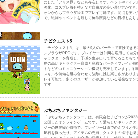
にした「アリス界」なども存在します。ペットやアイテ
強化、コスプレ着せ替えなど自由度の高い遊び方ができ
ォンからもブラウザ経由でプレイ可能です。弱点を突い
で、戦闘やイベントを通じて称号獲得などの目標もありま
チビクエスト5
「チビクエスト5」は、最大9人のパーティで冒険できる
ンブラウザRPGです。プレイヤーは仲間を雇用して自分
ャラクターを育成し、子孫を生み出して育てることもで
度の高いキャラクター育成と多彩なパーティプレイが特
トなどのコミュニケーション機能も充実しています。戦
スキルや装備を組み合わせて強敵に挑む楽しさがあります
レイ可能で、多くのユーザーが参加している活発なオン
です
ぷちぷちファンタジー
「ぷちぷちファンタジー」は、有限会社チビコンが2023
公開したオンラインゲームです。可愛らしいキャラクタ
ジーの世界観が特徴で、プレイヤーは街でのんびりと生
鉱石を掘ったり、アイテムの売買、クエストの進行を楽