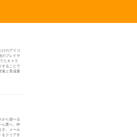
だけのアイコ
他のプレイヤ
育てたキャラ
りすることで
要素と育成要
イスから遊べる
から選べ、仲
ます。メール
トをクリアす