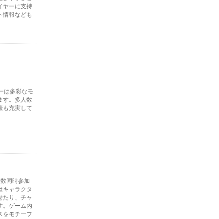
イヤーに支持
ト情報なども
ーは多彩なモ
ます。多人数
素も充実して
人数同時参加
はキャラクタ
せたり、チャ
す。ゲーム内
スをモチーフ