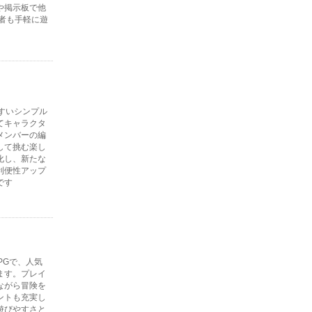
や掲示板で他
者も手軽に遊
すいシンプル
てキャラクタ
メンバーの編
して挑む楽し
化し、新たな
利便性アップ
です
PGで、人気
ます。プレイ
ながら冒険を
ントも充実し
遊びやすさと