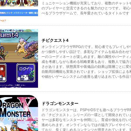
ミュニケーション機能が充実しており、複数のチャット
のプレイヤーと交流できるのも魅力のひとつです。 初心
べるブラウザゲームで、長年愛されているタイトルです
チビクエスト4
オンラインブラウザRPGのです。初心者でもプレイしや
かつ操作しやすい設計で、多彩なアイテムを組み合わせ
ーのコーディネートが楽しめます。敵の属性やパーティ
成を考慮しながら進める戦略要素もあり、複数人で協力
さがあります。状態異常や装備品の効果は階層ごとに変
自動周回機能も実装されています。ショップ拡張による
や細かいゲームシステムの改善も盛り込まれている作品
ドラゴンモンスター
ドラゴンモンスターは、PSPやDSでも遊べるブラウザR
の「チビクエスト」シリーズの一環として開発されてい
ヤーは多彩なモンスターを仲間にし、育成や強化を行い
進められます。オンラインならではの協力プレイやイベ
ており、長く楽しめるコンテンツが用意されています。