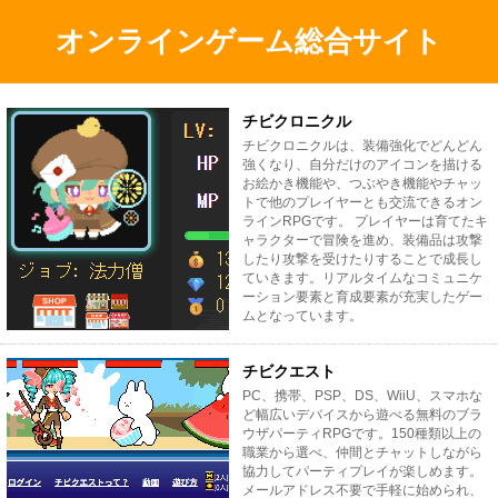
オンラインゲーム総合サイト
チビクロニクル
チビクロニクルは、装備強化でどんどん
強くなり、自分だけのアイコンを描ける
お絵かき機能や、つぶやき機能やチャッ
トで他のプレイヤーとも交流できるオン
ラインRPGです。 プレイヤーは育てたキ
ャラクターで冒険を進め、装備品は攻撃
したり攻撃を受けたりすることで成長し
ていきます。リアルタイムなコミュニケ
ーション要素と育成要素が充実したゲー
ムとなっています。
チビクエスト
PC、携帯、PSP、DS、WiiU、スマホな
ど幅広いデバイスから遊べる無料のブラ
ウザパーティRPGです。150種類以上の
職業から選べ、仲間とチャットしながら
協力してパーティプレイが楽しめます。
メールアドレス不要で手軽に始められ、