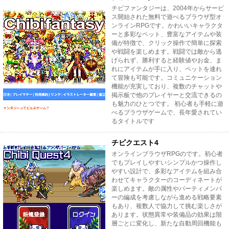
チビファンタジーは、2004年からサービ
ス開始された無料で遊べるブラウザ型オ
ンラインRPGです。かわいいキャラクタ
ーと多彩なペット、豊富なアイテムや装
備が特徴で、クリック操作で簡単に探索
や戦闘を楽しめます。戦闘では敵から逃
げられず、勝利すると経験値やお金、ま
れにアイテムが手に入り、ペットを連れ
て冒険も可能です。コミュニケーション
機能が充実しており、複数のチャットや
掲示板で他のプレイヤーと交流できるの
も魅力のひとつです。 初心者も手軽に遊
べるブラウザゲームで、長年愛されてい
るタイトルです
チビクエスト4
オンラインブラウザRPGのです。初心者
でもプレイしやすいシンプルかつ操作し
やすい設計で、多彩なアイテムを組み合
わせてキャラクターのコーディネートが
楽しめます。敵の属性やパーティメンバ
ーの編成を考慮しながら進める戦略要素
もあり、複数人で協力して挑む楽しさが
あります。状態異常や装備品の効果は階
層ごとに変化し、新たな自動周回機能も