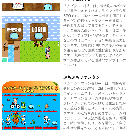
「チビクエスト5」は、最大9人のパーテ
ィで冒険できる本格オンラインブラウザ
RPGです。プレイヤーは仲間を雇用して
自分だけの最強キャラクターを育成し、
子孫を生み出して育てることもできま
す。自由度の高いキャラクター育成と多
彩なパーティプレイが特徴で、チャット
などのコミュニケーション機能も充実し
ています。戦略的に仲間のスキルや装備
を組み合わせて強敵に挑む楽しさがあり
ます。 無料でプレイ可能で、多くのユー
ザーが参加している活発なオンラインゲ
ームです
ぷちぷちファンタジー
「ぷちぷちファンタジー」は、有限会社
チビコンが2023年6月2日に公開したオン
ラインゲームです。可愛らしいキャラク
ターとファンタジーの世界観が特徴で、
プレイヤーは街でのんびりと生活しなが
ら、鉱石を掘ったり、アイテムの売買、
クエストの進行を楽しめます。ゲーム内
にはチャットや交流の要素もあり、仲間
と一緒に冒険したり、家を購入して自分
の生活空間を作ることも可能です。 鉱石