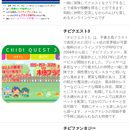
一緒に冒険してクエストをクリアするこ
とで成長や報酬を得ることができます。
気軽に仲間と交流しながらのんびり楽し
めるオンラインゲームです
チビクエスト3
「チビクエスト3」は、手書き風イラスト
で表現された2Dドット絵の世界観が可愛
い無料のオンラインブラウザRPGです。
2004年から続く「チビファンタジー」系
のシリーズ最新作として2017年に正式サ
ービスが開始されました。プレイヤーは
多彩なマップで最大5人の仲間と一緒に冒
険でき、個性豊かなモンスターと戦いな
がら進めます。豊富な職業があり、王道
の戦士や魔法使いのほか、風水師やレス
ラーなどユニークな職業も存在。職業ご
とにスキルがあり、転職してもスキルは
引き継がれます。マイルームでは家具や
ペットを配置してほかのプレイヤーと交
流可能で、 気軽にチャットを楽しみなが
ら遊べます。メールアドレスの登録不要
で手軽に始められるのも特徴です
チビファンタジー