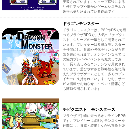
実装されています。ショップ拡張による
利便性アップや細かいゲームシステムの
改善も盛り込まれている作品です
ドラゴンモンスター
ドラゴンモンスターは、PSPやDSでも遊
べるブラウザRPGで、人気の「チビクエ
スト」シリーズの一環として開発されて
います。プレイヤーは多彩なモンスター
を仲間にし、育成や強化を行いながら冒
険を進められます。オンラインならでは
の協力プレイやイベントも充実してお
り、長く楽しめるコンテンツが用意され
ています。遊びやすさと戦略性を兼ね備
えたブラウザゲームとして、多くのプレ
イヤーに支持されています。なお、サー
ビス情報やお知らせ、イベント情報など
も随時公開されています
チビクエスト モンスターズ
ブラウザで手軽に遊べるオンラインRPG
です。プレイヤーは多彩なモンスターを
仲間にし、育成・装備しながら冒険を楽