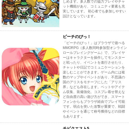
しめます。多人数での協力プレイやチャ
ット機能があり、コミュニティ要素も充
実しています。 初心者でも参加しやすい
設計となっています。
ピーチのぴっ！
「ピーチのぴっ！」はブラウザで遊べる
MMORPG（多人数同時参加型オンライン
ロールプレイングゲーム）で、プレイヤ
ーはキャラクターを操作してモンスター
と戦ったり、イベントを進行させたり、
チャットや日記でコミュニケーションを
楽しむことができます。ゲーム内には複
数のマップやイベントがあり、不思議の
国のアリスをモチーフにした「アリス
界」なども存在します。ペットやアイテ
ム収集、装備強化、コスプレ着せ替えな
ど自由度の高い遊び方ができ、スマート
フォンからもブラウザ経由でプレイ可能
です。弱点を突いた攻撃が重要で、戦闘
やイベントを通じて称号獲得などの目標
もあります 。
チビクエスト5