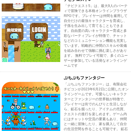
「チビクエスト5」は、最大9人のパーテ
ィで冒険できる本格オンラインブラウザ
RPGです。プレイヤーは仲間を雇用して
自分だけの最強キャラクターを育成し、
子孫を生み出して育てることもできま
す。自由度の高いキャラクター育成と多
彩なパーティプレイが特徴で、チャット
などのコミュニケーション機能も充実し
ています。戦略的に仲間のスキルや装備
を組み合わせて強敵に挑む楽しさがあり
ます。 無料でプレイ可能で、多くのユー
ザーが参加している活発なオンラインゲ
ームです
ぷちぷちファンタジー
「ぷちぷちファンタジー」は、有限会社
チビコンが2023年6月2日に公開したオン
ラインゲームです。可愛らしいキャラク
ターとファンタジーの世界観が特徴で、
プレイヤーは街でのんびりと生活しなが
ら、鉱石を掘ったり、アイテムの売買、
クエストの進行を楽しめます。ゲーム内
にはチャットや交流の要素もあり、仲間
と一緒に冒険したり、家を購入して自分
の生活空間を作ることも可能です。 鉱石