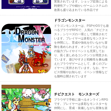
実装されています。ショップ拡張による
利便性アップや細かいゲームシステムの
改善も盛り込まれている作品です
ドラゴンモンスター
ドラゴンモンスターは、PSPやDSでも遊
べるブラウザRPGで、人気の「チビクエ
スト」シリーズの一環として開発されて
います。プレイヤーは多彩なモンスター
を仲間にし、育成や強化を行いながら冒
険を進められます。オンラインならでは
の協力プレイやイベントも充実してお
り、長く楽しめるコンテンツが用意され
ています。遊びやすさと戦略性を兼ね備
えたブラウザゲームとして、多くのプレ
イヤーに支持されています。なお、サー
ビス情報やお知らせ、イベント情報など
も随時公開されています
チビクエスト モンスターズ
ブラウザで手軽に遊べるオンラインRPG
です。プレイヤーは多彩なモンスターを
仲間にし、育成・装備しながら冒険を楽