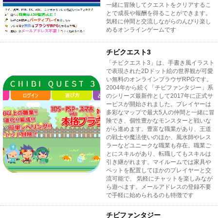
一緒に冒険してクエストをクリアするこ
とで成長や報酬を得ることができます。
気軽に仲間と交流しながらのんびり楽し
めるオンラインゲームです
チビクエスト3
「チビクエスト3」は、手書き風イラスト
で表現された2Dドット絵の世界観が可愛
い無料のオンラインブラウザRPGです。
2004年から続く「チビファンタジー」系
のシリーズ最新作として2017年に正式サ
ービスが開始されました。プレイヤーは
多彩なマップで最大5人の仲間と一緒に冒
険でき、個性豊かなモンスターと戦いな
がら進めます。豊富な職業があり、王道
の戦士や魔法使いのほか、風水師やレス
ラーなどユニークな職業も存在。職業ご
とにスキルがあり、転職してもスキルは
引き継がれます。マイルームでは家具や
ペットを配置してほかのプレイヤーと交
流可能で、 気軽にチャットを楽しみなが
ら遊べます。メールアドレスの登録不要
で手軽に始められるのも特徴です
チビファンタジー