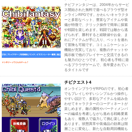
チビファンタジーは、2004年からサービ
ス開始された無料で遊べるブラウザ型オ
ンラインRPGです。かわいいキャラクタ
ーと多彩なペット、豊富なアイテムや装
備が特徴で、クリック操作で簡単に探索
や戦闘を楽しめます。戦闘では敵から逃
げられず、勝利すると経験値やお金、ま
れにアイテムが手に入り、ペットを連れ
て冒険も可能です。コミュニケーション
機能が充実しており、複数のチャットや
掲示板で他のプレイヤーと交流できるの
も魅力のひとつです。 初心者も手軽に遊
べるブラウザゲームで、長年愛されてい
るタイトルです
チビクエスト4
オンラインブラウザRPGのです。初心者
でもプレイしやすいシンプルかつ操作し
やすい設計で、多彩なアイテムを組み合
わせてキャラクターのコーディネートが
楽しめます。敵の属性やパーティメンバ
ーの編成を考慮しながら進める戦略要素
もあり、複数人で協力して挑む楽しさが
あります。状態異常や装備品の効果は階
層ごとに変化し、新たな自動周回機能も