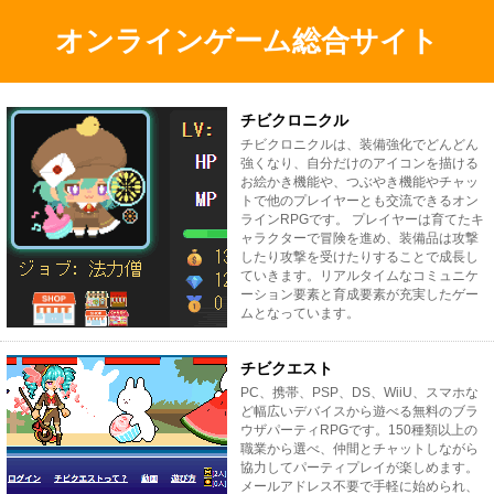
オンラインゲーム総合サイト
チビクロニクル
チビクロニクルは、装備強化でどんどん
強くなり、自分だけのアイコンを描ける
お絵かき機能や、つぶやき機能やチャッ
トで他のプレイヤーとも交流できるオン
ラインRPGです。 プレイヤーは育てたキ
ャラクターで冒険を進め、装備品は攻撃
したり攻撃を受けたりすることで成長し
ていきます。リアルタイムなコミュニケ
ーション要素と育成要素が充実したゲー
ムとなっています。
チビクエスト
PC、携帯、PSP、DS、WiiU、スマホな
ど幅広いデバイスから遊べる無料のブラ
ウザパーティRPGです。150種類以上の
職業から選べ、仲間とチャットしながら
協力してパーティプレイが楽しめます。
メールアドレス不要で手軽に始められ、