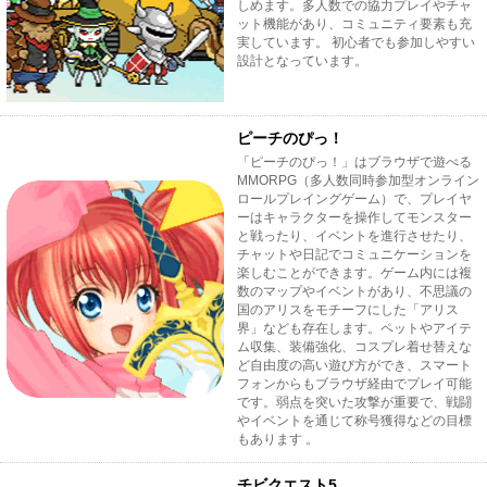
しめます。多人数での協力プレイやチャ
ット機能があり、コミュニティ要素も充
実しています。 初心者でも参加しやすい
設計となっています。
ピーチのぴっ！
「ピーチのぴっ！」はブラウザで遊べる
MMORPG（多人数同時参加型オンライン
ロールプレイングゲーム）で、プレイヤ
ーはキャラクターを操作してモンスター
と戦ったり、イベントを進行させたり、
チャットや日記でコミュニケーションを
楽しむことができます。ゲーム内には複
数のマップやイベントがあり、不思議の
国のアリスをモチーフにした「アリス
界」なども存在します。ペットやアイテ
ム収集、装備強化、コスプレ着せ替えな
ど自由度の高い遊び方ができ、スマート
フォンからもブラウザ経由でプレイ可能
です。弱点を突いた攻撃が重要で、戦闘
やイベントを通じて称号獲得などの目標
もあります 。
チビクエスト5