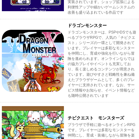
実装されています。ショップ拡張による
利便性アップや細かいゲームシステムの
改善も盛り込まれている作品です
ドラゴンモンスター
ドラゴンモンスターは、PSPやDSでも遊
べるブラウザRPGで、人気の「チビクエ
スト」シリーズの一環として開発されて
います。プレイヤーは多彩なモンスター
を仲間にし、育成や強化を行いながら冒
険を進められます。オンラインならでは
の協力プレイやイベントも充実してお
り、長く楽しめるコンテンツが用意され
ています。遊びやすさと戦略性を兼ね備
えたブラウザゲームとして、多くのプレ
イヤーに支持されています。なお、サー
ビス情報やお知らせ、イベント情報など
も随時公開されています
チビクエスト モンスターズ
ブラウザで手軽に遊べるオンラインRPG
です。プレイヤーは多彩なモンスターを
仲間にし、育成・装備しながら冒険を楽