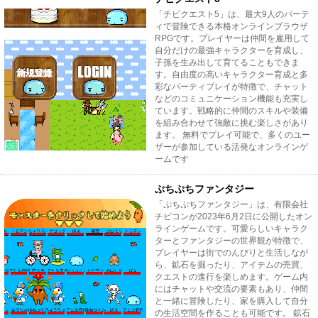
「チビクエスト5」は、最大9人のパーテ
ィで冒険できる本格オンラインブラウザ
RPGです。プレイヤーは仲間を雇用して
自分だけの最強キャラクターを育成し、
子孫を生み出して育てることもできま
す。自由度の高いキャラクター育成と多
彩なパーティプレイが特徴で、チャット
などのコミュニケーション機能も充実し
ています。戦略的に仲間のスキルや装備
を組み合わせて強敵に挑む楽しさがあり
ます。 無料でプレイ可能で、多くのユー
ザーが参加している活発なオンラインゲ
ームです
ぷちぷちファンタジー
「ぷちぷちファンタジー」は、有限会社
チビコンが2023年6月2日に公開したオン
ラインゲームです。可愛らしいキャラク
ターとファンタジーの世界観が特徴で、
プレイヤーは街でのんびりと生活しなが
ら、鉱石を掘ったり、アイテムの売買、
クエストの進行を楽しめます。ゲーム内
にはチャットや交流の要素もあり、仲間
と一緒に冒険したり、家を購入して自分
の生活空間を作ることも可能です。 鉱石