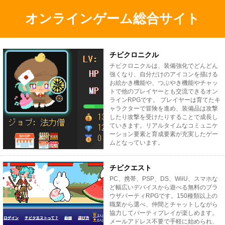
オンラインゲーム総合サイト
チビクロニクル
チビクロニクルは、装備強化でどんどん
強くなり、自分だけのアイコンを描ける
お絵かき機能や、つぶやき機能やチャッ
トで他のプレイヤーとも交流できるオン
ラインRPGです。 プレイヤーは育てたキ
ャラクターで冒険を進め、装備品は攻撃
したり攻撃を受けたりすることで成長し
ていきます。リアルタイムなコミュニケ
ーション要素と育成要素が充実したゲー
ムとなっています。
チビクエスト
PC、携帯、PSP、DS、WiiU、スマホな
ど幅広いデバイスから遊べる無料のブラ
ウザパーティRPGです。150種類以上の
職業から選べ、仲間とチャットしながら
協力してパーティプレイが楽しめます。
メールアドレス不要で手軽に始められ、