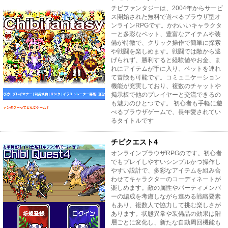
チビファンタジーは、2004年からサービ
ス開始された無料で遊べるブラウザ型オ
ンラインRPGです。かわいいキャラクタ
ーと多彩なペット、豊富なアイテムや装
備が特徴で、クリック操作で簡単に探索
や戦闘を楽しめます。戦闘では敵から逃
げられず、勝利すると経験値やお金、ま
れにアイテムが手に入り、ペットを連れ
て冒険も可能です。コミュニケーション
機能が充実しており、複数のチャットや
掲示板で他のプレイヤーと交流できるの
も魅力のひとつです。 初心者も手軽に遊
べるブラウザゲームで、長年愛されてい
るタイトルです
チビクエスト4
オンラインブラウザRPGのです。初心者
でもプレイしやすいシンプルかつ操作し
やすい設計で、多彩なアイテムを組み合
わせてキャラクターのコーディネートが
楽しめます。敵の属性やパーティメンバ
ーの編成を考慮しながら進める戦略要素
もあり、複数人で協力して挑む楽しさが
あります。状態異常や装備品の効果は階
層ごとに変化し、新たな自動周回機能も