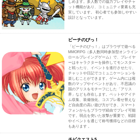
しめます。多人数での協力プレイやチャ
ット機能があり、コミュニティ要素も充
実しています。 初心者でも参加しやすい
設計となっています。
ピーチのぴっ！
「ピーチのぴっ！」はブラウザで遊べる
MMORPG（多人数同時参加型オンライン
ロールプレイングゲーム）で、プレイヤ
ーはキャラクターを操作してモンスター
と戦ったり、イベントを進行させたり、
チャットや日記でコミュニケーションを
楽しむことができます。ゲーム内には複
数のマップやイベントがあり、不思議の
国のアリスをモチーフにした「アリス
界」なども存在します。ペットやアイテ
ム収集、装備強化、コスプレ着せ替えな
ど自由度の高い遊び方ができ、スマート
フォンからもブラウザ経由でプレイ可能
です。弱点を突いた攻撃が重要で、戦闘
やイベントを通じて称号獲得などの目標
もあります 。
チビクエスト5