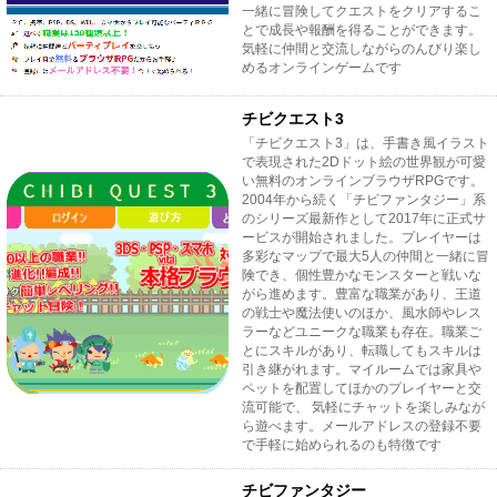
一緒に冒険してクエストをクリアするこ
とで成長や報酬を得ることができます。
気軽に仲間と交流しながらのんびり楽し
めるオンラインゲームです
チビクエスト3
「チビクエスト3」は、手書き風イラスト
で表現された2Dドット絵の世界観が可愛
い無料のオンラインブラウザRPGです。
2004年から続く「チビファンタジー」系
のシリーズ最新作として2017年に正式サ
ービスが開始されました。プレイヤーは
多彩なマップで最大5人の仲間と一緒に冒
険でき、個性豊かなモンスターと戦いな
がら進めます。豊富な職業があり、王道
の戦士や魔法使いのほか、風水師やレス
ラーなどユニークな職業も存在。職業ご
とにスキルがあり、転職してもスキルは
引き継がれます。マイルームでは家具や
ペットを配置してほかのプレイヤーと交
流可能で、 気軽にチャットを楽しみなが
ら遊べます。メールアドレスの登録不要
で手軽に始められるのも特徴です
チビファンタジー