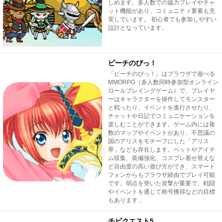
しめます。多人数での協力プレイやチャ
ット機能があり、コミュニティ要素も充
実しています。 初心者でも参加しやすい
設計となっています。
ピーチのぴっ！
「ピーチのぴっ！」はブラウザで遊べる
MMORPG（多人数同時参加型オンライン
ロールプレイングゲーム）で、プレイヤ
ーはキャラクターを操作してモンスター
と戦ったり、イベントを進行させたり、
チャットや日記でコミュニケーションを
楽しむことができます。ゲーム内には複
数のマップやイベントがあり、不思議の
国のアリスをモチーフにした「アリス
界」なども存在します。ペットやアイテ
ム収集、装備強化、コスプレ着せ替えな
ど自由度の高い遊び方ができ、スマート
フォンからもブラウザ経由でプレイ可能
です。弱点を突いた攻撃が重要で、戦闘
やイベントを通じて称号獲得などの目標
もあります 。
チビクエスト5