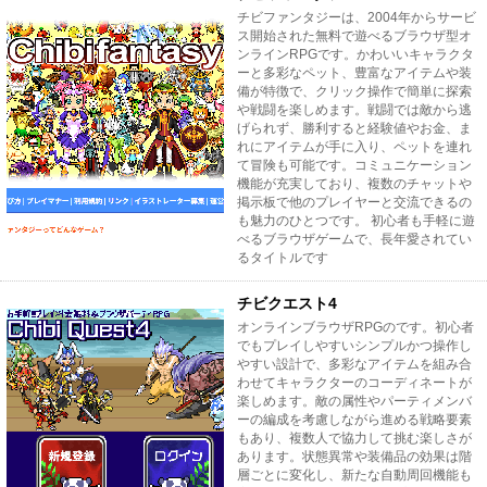
チビファンタジーは、2004年からサービ
ス開始された無料で遊べるブラウザ型オ
ンラインRPGです。かわいいキャラクタ
ーと多彩なペット、豊富なアイテムや装
備が特徴で、クリック操作で簡単に探索
や戦闘を楽しめます。戦闘では敵から逃
げられず、勝利すると経験値やお金、ま
れにアイテムが手に入り、ペットを連れ
て冒険も可能です。コミュニケーション
機能が充実しており、複数のチャットや
掲示板で他のプレイヤーと交流できるの
も魅力のひとつです。 初心者も手軽に遊
べるブラウザゲームで、長年愛されてい
るタイトルです
チビクエスト4
オンラインブラウザRPGのです。初心者
でもプレイしやすいシンプルかつ操作し
やすい設計で、多彩なアイテムを組み合
わせてキャラクターのコーディネートが
楽しめます。敵の属性やパーティメンバ
ーの編成を考慮しながら進める戦略要素
もあり、複数人で協力して挑む楽しさが
あります。状態異常や装備品の効果は階
層ごとに変化し、新たな自動周回機能も