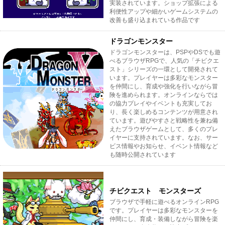
実装されています。ショップ拡張による
利便性アップや細かいゲームシステムの
改善も盛り込まれている作品です
ドラゴンモンスター
ドラゴンモンスターは、PSPやDSでも遊
べるブラウザRPGで、人気の「チビクエ
スト」シリーズの一環として開発されて
います。プレイヤーは多彩なモンスター
を仲間にし、育成や強化を行いながら冒
険を進められます。オンラインならでは
の協力プレイやイベントも充実してお
り、長く楽しめるコンテンツが用意され
ています。遊びやすさと戦略性を兼ね備
えたブラウザゲームとして、多くのプレ
イヤーに支持されています。なお、サー
ビス情報やお知らせ、イベント情報など
も随時公開されています
チビクエスト モンスターズ
ブラウザで手軽に遊べるオンラインRPG
です。プレイヤーは多彩なモンスターを
仲間にし、育成・装備しながら冒険を楽