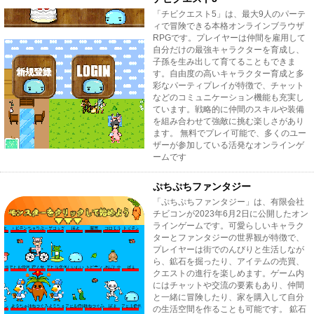
「チビクエスト5」は、最大9人のパーテ
ィで冒険できる本格オンラインブラウザ
RPGです。プレイヤーは仲間を雇用して
自分だけの最強キャラクターを育成し、
子孫を生み出して育てることもできま
す。自由度の高いキャラクター育成と多
彩なパーティプレイが特徴で、チャット
などのコミュニケーション機能も充実し
ています。戦略的に仲間のスキルや装備
を組み合わせて強敵に挑む楽しさがあり
ます。 無料でプレイ可能で、多くのユー
ザーが参加している活発なオンラインゲ
ームです
ぷちぷちファンタジー
「ぷちぷちファンタジー」は、有限会社
チビコンが2023年6月2日に公開したオン
ラインゲームです。可愛らしいキャラク
ターとファンタジーの世界観が特徴で、
プレイヤーは街でのんびりと生活しなが
ら、鉱石を掘ったり、アイテムの売買、
クエストの進行を楽しめます。ゲーム内
にはチャットや交流の要素もあり、仲間
と一緒に冒険したり、家を購入して自分
の生活空間を作ることも可能です。 鉱石