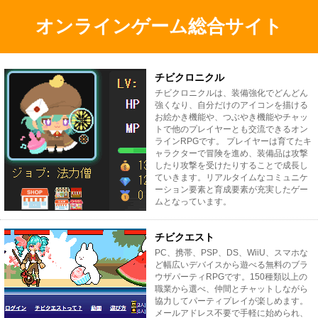
オンラインゲーム総合サイト
チビクロニクル
チビクロニクルは、装備強化でどんどん
強くなり、自分だけのアイコンを描ける
お絵かき機能や、つぶやき機能やチャッ
トで他のプレイヤーとも交流できるオン
ラインRPGです。 プレイヤーは育てたキ
ャラクターで冒険を進め、装備品は攻撃
したり攻撃を受けたりすることで成長し
ていきます。リアルタイムなコミュニケ
ーション要素と育成要素が充実したゲー
ムとなっています。
チビクエスト
PC、携帯、PSP、DS、WiiU、スマホな
ど幅広いデバイスから遊べる無料のブラ
ウザパーティRPGです。150種類以上の
職業から選べ、仲間とチャットしながら
協力してパーティプレイが楽しめます。
メールアドレス不要で手軽に始められ、