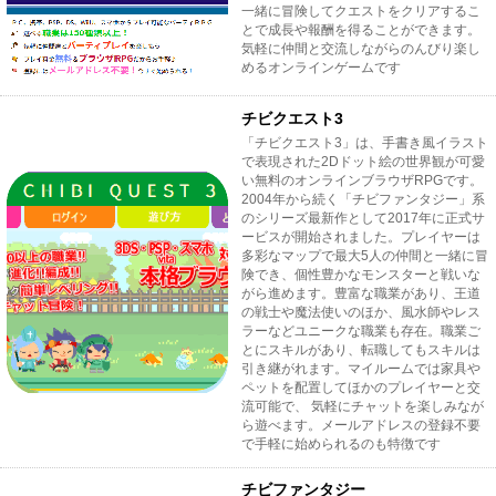
一緒に冒険してクエストをクリアするこ
とで成長や報酬を得ることができます。
気軽に仲間と交流しながらのんびり楽し
めるオンラインゲームです
チビクエスト3
「チビクエスト3」は、手書き風イラスト
で表現された2Dドット絵の世界観が可愛
い無料のオンラインブラウザRPGです。
2004年から続く「チビファンタジー」系
のシリーズ最新作として2017年に正式サ
ービスが開始されました。プレイヤーは
多彩なマップで最大5人の仲間と一緒に冒
険でき、個性豊かなモンスターと戦いな
がら進めます。豊富な職業があり、王道
の戦士や魔法使いのほか、風水師やレス
ラーなどユニークな職業も存在。職業ご
とにスキルがあり、転職してもスキルは
引き継がれます。マイルームでは家具や
ペットを配置してほかのプレイヤーと交
流可能で、 気軽にチャットを楽しみなが
ら遊べます。メールアドレスの登録不要
で手軽に始められるのも特徴です
チビファンタジー