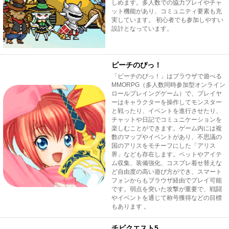
しめます。多人数での協力プレイやチャ
ット機能があり、コミュニティ要素も充
実しています。 初心者でも参加しやすい
設計となっています。
ピーチのぴっ！
「ピーチのぴっ！」はブラウザで遊べる
MMORPG（多人数同時参加型オンライン
ロールプレイングゲーム）で、プレイヤ
ーはキャラクターを操作してモンスター
と戦ったり、イベントを進行させたり、
チャットや日記でコミュニケーションを
楽しむことができます。ゲーム内には複
数のマップやイベントがあり、不思議の
国のアリスをモチーフにした「アリス
界」なども存在します。ペットやアイテ
ム収集、装備強化、コスプレ着せ替えな
ど自由度の高い遊び方ができ、スマート
フォンからもブラウザ経由でプレイ可能
です。弱点を突いた攻撃が重要で、戦闘
やイベントを通じて称号獲得などの目標
もあります 。
チビクエスト5