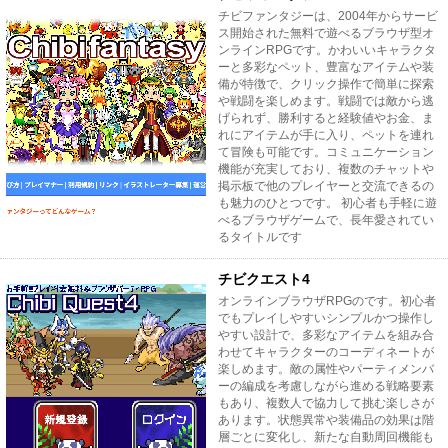
チビファンタジーは、2004年からサービ
ス開始された無料で遊べるブラウザ型オ
ンラインRPGです。かわいいキャラクタ
ーと多彩なペット、豊富なアイテムや装
備が特徴で、クリック操作で簡単に探索
や戦闘を楽しめます。戦闘では敵から逃
げられず、勝利すると経験値やお金、ま
れにアイテムが手に入り、ペットを連れ
て冒険も可能です。コミュニケーション
機能が充実しており、複数のチャットや
掲示板で他のプレイヤーと交流できるの
も魅力のひとつです。 初心者も手軽に遊
べるブラウザゲームで、長年愛されてい
るタイトルです
チビクエスト4
オンラインブラウザRPGのです。初心者
でもプレイしやすいシンプルかつ操作し
やすい設計で、多彩なアイテムを組み合
わせてキャラクターのコーディネートが
楽しめます。敵の属性やパーティメンバ
ーの編成を考慮しながら進める戦略要素
もあり、複数人で協力して挑む楽しさが
あります。状態異常や装備品の効果は階
層ごとに変化し、新たな自動周回機能も