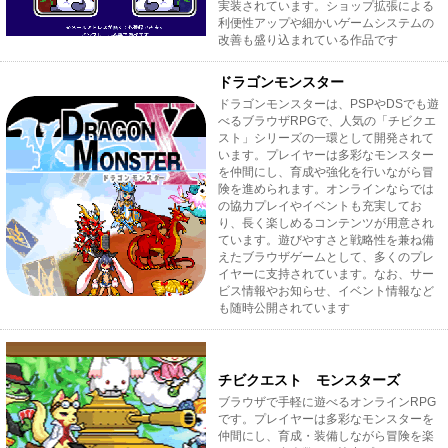
実装されています。ショップ拡張による
利便性アップや細かいゲームシステムの
改善も盛り込まれている作品です
ドラゴンモンスター
ドラゴンモンスターは、PSPやDSでも遊
べるブラウザRPGで、人気の「チビクエ
スト」シリーズの一環として開発されて
います。プレイヤーは多彩なモンスター
を仲間にし、育成や強化を行いながら冒
険を進められます。オンラインならでは
の協力プレイやイベントも充実してお
り、長く楽しめるコンテンツが用意され
ています。遊びやすさと戦略性を兼ね備
えたブラウザゲームとして、多くのプレ
イヤーに支持されています。なお、サー
ビス情報やお知らせ、イベント情報など
も随時公開されています
チビクエスト モンスターズ
ブラウザで手軽に遊べるオンラインRPG
です。プレイヤーは多彩なモンスターを
仲間にし、育成・装備しながら冒険を楽