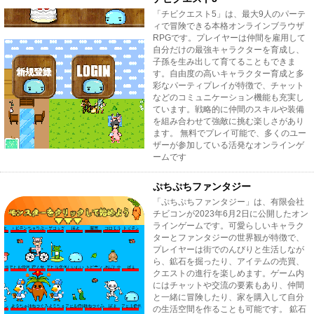
「チビクエスト5」は、最大9人のパーテ
ィで冒険できる本格オンラインブラウザ
RPGです。プレイヤーは仲間を雇用して
自分だけの最強キャラクターを育成し、
子孫を生み出して育てることもできま
す。自由度の高いキャラクター育成と多
彩なパーティプレイが特徴で、チャット
などのコミュニケーション機能も充実し
ています。戦略的に仲間のスキルや装備
を組み合わせて強敵に挑む楽しさがあり
ます。 無料でプレイ可能で、多くのユー
ザーが参加している活発なオンラインゲ
ームです
ぷちぷちファンタジー
「ぷちぷちファンタジー」は、有限会社
チビコンが2023年6月2日に公開したオン
ラインゲームです。可愛らしいキャラク
ターとファンタジーの世界観が特徴で、
プレイヤーは街でのんびりと生活しなが
ら、鉱石を掘ったり、アイテムの売買、
クエストの進行を楽しめます。ゲーム内
にはチャットや交流の要素もあり、仲間
と一緒に冒険したり、家を購入して自分
の生活空間を作ることも可能です。 鉱石