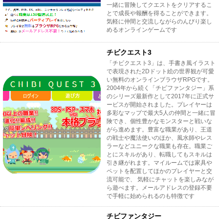
一緒に冒険してクエストをクリアするこ
とで成長や報酬を得ることができます。
気軽に仲間と交流しながらのんびり楽し
めるオンラインゲームです
チビクエスト3
「チビクエスト3」は、手書き風イラスト
で表現された2Dドット絵の世界観が可愛
い無料のオンラインブラウザRPGです。
2004年から続く「チビファンタジー」系
のシリーズ最新作として2017年に正式サ
ービスが開始されました。プレイヤーは
多彩なマップで最大5人の仲間と一緒に冒
険でき、個性豊かなモンスターと戦いな
がら進めます。豊富な職業があり、王道
の戦士や魔法使いのほか、風水師やレス
ラーなどユニークな職業も存在。職業ご
とにスキルがあり、転職してもスキルは
引き継がれます。マイルームでは家具や
ペットを配置してほかのプレイヤーと交
流可能で、 気軽にチャットを楽しみなが
ら遊べます。メールアドレスの登録不要
で手軽に始められるのも特徴です
チビファンタジー