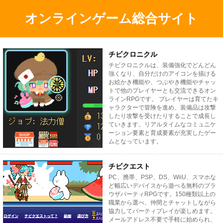
オンラインゲーム総合サイト
チビクロニクル
チビクロニクルは、装備強化でどんどん
強くなり、自分だけのアイコンを描ける
お絵かき機能や、つぶやき機能やチャッ
トで他のプレイヤーとも交流できるオン
ラインRPGです。 プレイヤーは育てたキ
ャラクターで冒険を進め、装備品は攻撃
したり攻撃を受けたりすることで成長し
ていきます。リアルタイムなコミュニケ
ーション要素と育成要素が充実したゲー
ムとなっています。
チビクエスト
PC、携帯、PSP、DS、WiiU、スマホな
ど幅広いデバイスから遊べる無料のブラ
ウザパーティRPGです。150種類以上の
職業から選べ、仲間とチャットしながら
協力してパーティプレイが楽しめます。
メールアドレス不要で手軽に始められ、