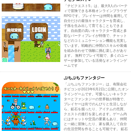
「チビクエスト5」は、最大9人のパーテ
ィで冒険できる本格オンラインブラウザ
RPGです。プレイヤーは仲間を雇用して
自分だけの最強キャラクターを育成し、
子孫を生み出して育てることもできま
す。自由度の高いキャラクター育成と多
彩なパーティプレイが特徴で、チャット
などのコミュニケーション機能も充実し
ています。戦略的に仲間のスキルや装備
を組み合わせて強敵に挑む楽しさがあり
ます。 無料でプレイ可能で、多くのユー
ザーが参加している活発なオンラインゲ
ームです
ぷちぷちファンタジー
「ぷちぷちファンタジー」は、有限会社
チビコンが2023年6月2日に公開したオン
ラインゲームです。可愛らしいキャラク
ターとファンタジーの世界観が特徴で、
プレイヤーは街でのんびりと生活しなが
ら、鉱石を掘ったり、アイテムの売買、
クエストの進行を楽しめます。ゲーム内
にはチャットや交流の要素もあり、仲間
と一緒に冒険したり、家を購入して自分
の生活空間を作ることも可能です。 鉱石