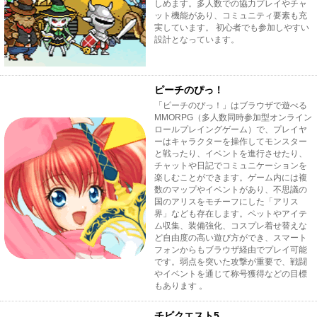
しめます。多人数での協力プレイやチャ
ット機能があり、コミュニティ要素も充
実しています。 初心者でも参加しやすい
設計となっています。
ピーチのぴっ！
「ピーチのぴっ！」はブラウザで遊べる
MMORPG（多人数同時参加型オンライン
ロールプレイングゲーム）で、プレイヤ
ーはキャラクターを操作してモンスター
と戦ったり、イベントを進行させたり、
チャットや日記でコミュニケーションを
楽しむことができます。ゲーム内には複
数のマップやイベントがあり、不思議の
国のアリスをモチーフにした「アリス
界」なども存在します。ペットやアイテ
ム収集、装備強化、コスプレ着せ替えな
ど自由度の高い遊び方ができ、スマート
フォンからもブラウザ経由でプレイ可能
です。弱点を突いた攻撃が重要で、戦闘
やイベントを通じて称号獲得などの目標
もあります 。
チビクエスト5