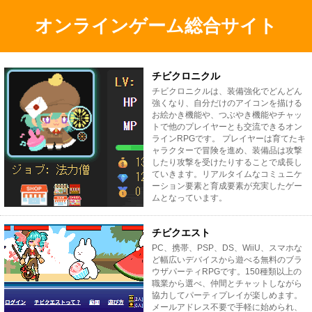
オンラインゲーム総合サイト
チビクロニクル
チビクロニクルは、装備強化でどんどん
強くなり、自分だけのアイコンを描ける
お絵かき機能や、つぶやき機能やチャッ
トで他のプレイヤーとも交流できるオン
ラインRPGです。 プレイヤーは育てたキ
ャラクターで冒険を進め、装備品は攻撃
したり攻撃を受けたりすることで成長し
ていきます。リアルタイムなコミュニケ
ーション要素と育成要素が充実したゲー
ムとなっています。
チビクエスト
PC、携帯、PSP、DS、WiiU、スマホな
ど幅広いデバイスから遊べる無料のブラ
ウザパーティRPGです。150種類以上の
職業から選べ、仲間とチャットしながら
協力してパーティプレイが楽しめます。
メールアドレス不要で手軽に始められ、