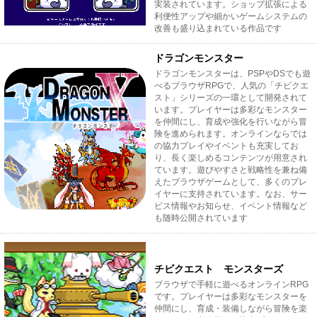
実装されています。ショップ拡張による
利便性アップや細かいゲームシステムの
改善も盛り込まれている作品です
ドラゴンモンスター
ドラゴンモンスターは、PSPやDSでも遊
べるブラウザRPGで、人気の「チビクエ
スト」シリーズの一環として開発されて
います。プレイヤーは多彩なモンスター
を仲間にし、育成や強化を行いながら冒
険を進められます。オンラインならでは
の協力プレイやイベントも充実してお
り、長く楽しめるコンテンツが用意され
ています。遊びやすさと戦略性を兼ね備
えたブラウザゲームとして、多くのプレ
イヤーに支持されています。なお、サー
ビス情報やお知らせ、イベント情報など
も随時公開されています
チビクエスト モンスターズ
ブラウザで手軽に遊べるオンラインRPG
です。プレイヤーは多彩なモンスターを
仲間にし、育成・装備しながら冒険を楽