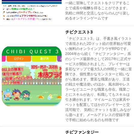
一緒に冒険してクエストをクリアするこ
とで成長や報酬を得ることができます。
気軽に仲間と交流しながらのんびり楽し
めるオンラインゲームです
チビクエスト3
「チビクエスト3」は、手書き風イラスト
で表現された2Dドット絵の世界観が可愛
い無料のオンラインブラウザRPGです。
2004年から続く「チビファンタジー」系
のシリーズ最新作として2017年に正式サ
ービスが開始されました。プレイヤーは
多彩なマップで最大5人の仲間と一緒に冒
険でき、個性豊かなモンスターと戦いな
がら進めます。豊富な職業があり、王道
の戦士や魔法使いのほか、風水師やレス
ラーなどユニークな職業も存在。職業ご
とにスキルがあり、転職してもスキルは
引き継がれます。マイルームでは家具や
ペットを配置してほかのプレイヤーと交
流可能で、 気軽にチャットを楽しみなが
ら遊べます。メールアドレスの登録不要
で手軽に始められるのも特徴です
チビファンタジー