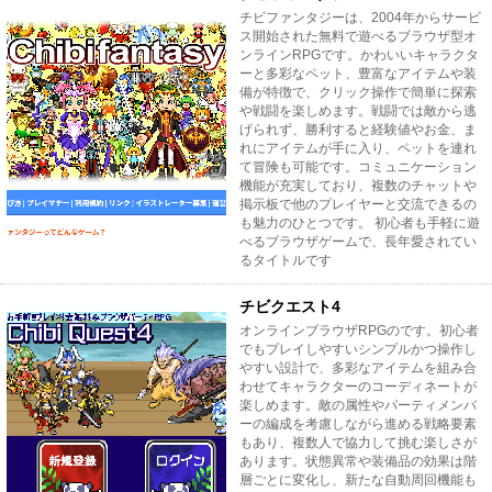
チビファンタジーは、2004年からサービ
ス開始された無料で遊べるブラウザ型オ
ンラインRPGです。かわいいキャラクタ
ーと多彩なペット、豊富なアイテムや装
備が特徴で、クリック操作で簡単に探索
や戦闘を楽しめます。戦闘では敵から逃
げられず、勝利すると経験値やお金、ま
れにアイテムが手に入り、ペットを連れ
て冒険も可能です。コミュニケーション
機能が充実しており、複数のチャットや
掲示板で他のプレイヤーと交流できるの
も魅力のひとつです。 初心者も手軽に遊
べるブラウザゲームで、長年愛されてい
るタイトルです
チビクエスト4
オンラインブラウザRPGのです。初心者
でもプレイしやすいシンプルかつ操作し
やすい設計で、多彩なアイテムを組み合
わせてキャラクターのコーディネートが
楽しめます。敵の属性やパーティメンバ
ーの編成を考慮しながら進める戦略要素
もあり、複数人で協力して挑む楽しさが
あります。状態異常や装備品の効果は階
層ごとに変化し、新たな自動周回機能も