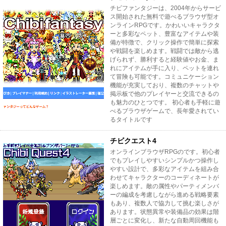
チビファンタジーは、2004年からサービ
ス開始された無料で遊べるブラウザ型オ
ンラインRPGです。かわいいキャラクタ
ーと多彩なペット、豊富なアイテムや装
備が特徴で、クリック操作で簡単に探索
や戦闘を楽しめます。戦闘では敵から逃
げられず、勝利すると経験値やお金、ま
れにアイテムが手に入り、ペットを連れ
て冒険も可能です。コミュニケーション
機能が充実しており、複数のチャットや
掲示板で他のプレイヤーと交流できるの
も魅力のひとつです。 初心者も手軽に遊
べるブラウザゲームで、長年愛されてい
るタイトルです
チビクエスト4
オンラインブラウザRPGのです。初心者
でもプレイしやすいシンプルかつ操作し
やすい設計で、多彩なアイテムを組み合
わせてキャラクターのコーディネートが
楽しめます。敵の属性やパーティメンバ
ーの編成を考慮しながら進める戦略要素
もあり、複数人で協力して挑む楽しさが
あります。状態異常や装備品の効果は階
層ごとに変化し、新たな自動周回機能も