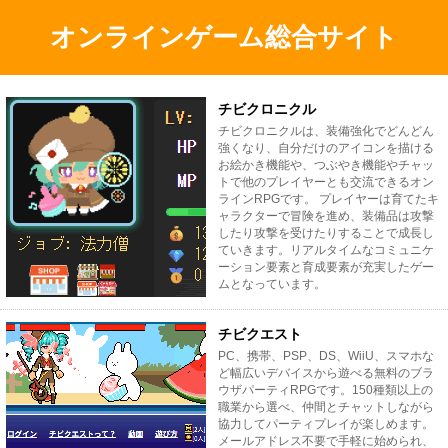
オンラインゲーム総合サイト
チビクロニクル
チビクロニクルは、装備強化でどんどん
強くなり、自分だけのアイコンを描ける
お絵かき機能や、つぶやき機能やチャッ
トで他のプレイヤーとも交流できるオン
ラインRPGです。 プレイヤーは育てたキ
ャラクターで冒険を進め、装備品は攻撃
したり攻撃を受けたりすることで成長し
ていきます。リアルタイムなコミュニケ
ーション要素と育成要素が充実したゲー
ムとなっています。
チビクエスト
PC、携帯、PSP、DS、WiiU、スマホな
ど幅広いデバイスから遊べる無料のブラ
ウザパーティRPGです。150種類以上の
職業から選べ、仲間とチャットしながら
協力してパーティプレイが楽しめます。
メールアドレス不要で手軽に始められ、