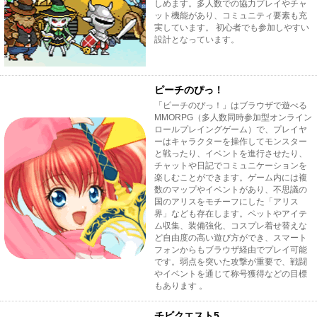
しめます。多人数での協力プレイやチャ
ット機能があり、コミュニティ要素も充
実しています。 初心者でも参加しやすい
設計となっています。
ピーチのぴっ！
「ピーチのぴっ！」はブラウザで遊べる
MMORPG（多人数同時参加型オンライン
ロールプレイングゲーム）で、プレイヤ
ーはキャラクターを操作してモンスター
と戦ったり、イベントを進行させたり、
チャットや日記でコミュニケーションを
楽しむことができます。ゲーム内には複
数のマップやイベントがあり、不思議の
国のアリスをモチーフにした「アリス
界」なども存在します。ペットやアイテ
ム収集、装備強化、コスプレ着せ替えな
ど自由度の高い遊び方ができ、スマート
フォンからもブラウザ経由でプレイ可能
です。弱点を突いた攻撃が重要で、戦闘
やイベントを通じて称号獲得などの目標
もあります 。
チビクエスト5