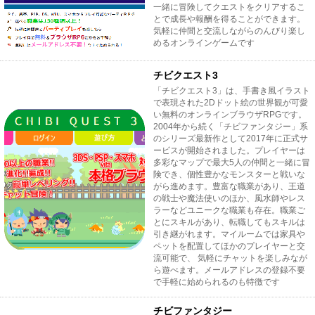
一緒に冒険してクエストをクリアするこ
とで成長や報酬を得ることができます。
気軽に仲間と交流しながらのんびり楽し
めるオンラインゲームです
チビクエスト3
「チビクエスト3」は、手書き風イラスト
で表現された2Dドット絵の世界観が可愛
い無料のオンラインブラウザRPGです。
2004年から続く「チビファンタジー」系
のシリーズ最新作として2017年に正式サ
ービスが開始されました。プレイヤーは
多彩なマップで最大5人の仲間と一緒に冒
険でき、個性豊かなモンスターと戦いな
がら進めます。豊富な職業があり、王道
の戦士や魔法使いのほか、風水師やレス
ラーなどユニークな職業も存在。職業ご
とにスキルがあり、転職してもスキルは
引き継がれます。マイルームでは家具や
ペットを配置してほかのプレイヤーと交
流可能で、 気軽にチャットを楽しみなが
ら遊べます。メールアドレスの登録不要
で手軽に始められるのも特徴です
チビファンタジー