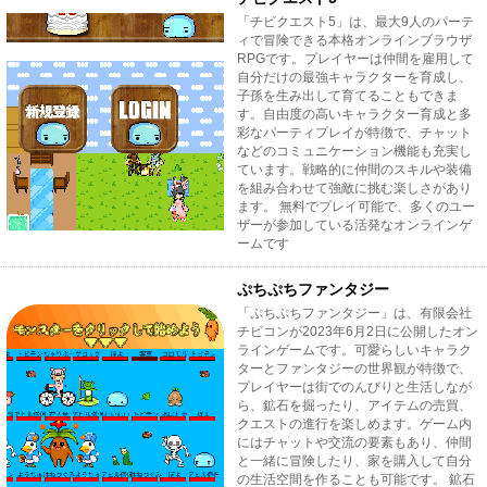
「チビクエスト5」は、最大9人のパーテ
ィで冒険できる本格オンラインブラウザ
RPGです。プレイヤーは仲間を雇用して
自分だけの最強キャラクターを育成し、
子孫を生み出して育てることもできま
す。自由度の高いキャラクター育成と多
彩なパーティプレイが特徴で、チャット
などのコミュニケーション機能も充実し
ています。戦略的に仲間のスキルや装備
を組み合わせて強敵に挑む楽しさがあり
ます。 無料でプレイ可能で、多くのユー
ザーが参加している活発なオンラインゲ
ームです
ぷちぷちファンタジー
「ぷちぷちファンタジー」は、有限会社
チビコンが2023年6月2日に公開したオン
ラインゲームです。可愛らしいキャラク
ターとファンタジーの世界観が特徴で、
プレイヤーは街でのんびりと生活しなが
ら、鉱石を掘ったり、アイテムの売買、
クエストの進行を楽しめます。ゲーム内
にはチャットや交流の要素もあり、仲間
と一緒に冒険したり、家を購入して自分
の生活空間を作ることも可能です。 鉱石