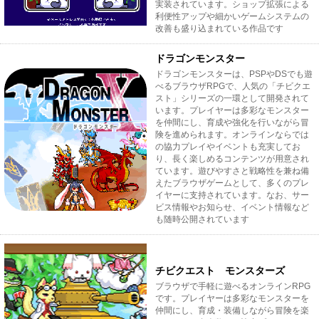
実装されています。ショップ拡張による
利便性アップや細かいゲームシステムの
改善も盛り込まれている作品です
ドラゴンモンスター
ドラゴンモンスターは、PSPやDSでも遊
べるブラウザRPGで、人気の「チビクエ
スト」シリーズの一環として開発されて
います。プレイヤーは多彩なモンスター
を仲間にし、育成や強化を行いながら冒
険を進められます。オンラインならでは
の協力プレイやイベントも充実してお
り、長く楽しめるコンテンツが用意され
ています。遊びやすさと戦略性を兼ね備
えたブラウザゲームとして、多くのプレ
イヤーに支持されています。なお、サー
ビス情報やお知らせ、イベント情報など
も随時公開されています
チビクエスト モンスターズ
ブラウザで手軽に遊べるオンラインRPG
です。プレイヤーは多彩なモンスターを
仲間にし、育成・装備しながら冒険を楽